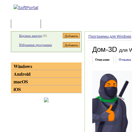
Программы
Статьи
Корзина закачек
(
0
)
Программы для Windows
Избранные программы
Дом-3D
для 
Категории
Описание
Отзывы
Windows
Android
macOS
iOS