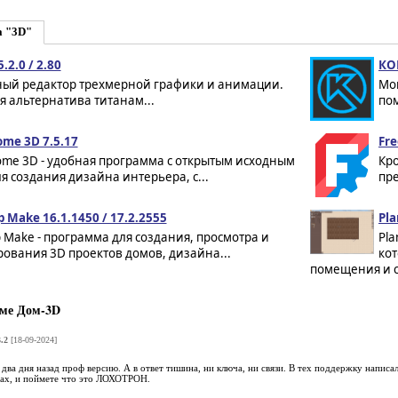
а "3D"
.2.0 / 2.80
КО
ный редактор трехмерной графики и анимации.
Мо
 альтернатива титанам...
по
me 3D 7.5.17
Fre
ome 3D - удобная программа с открытым исходным
Кр
я создания дизайна интерьера, с...
пре
 Make 16.1.1450 / 17.2.2555
Pla
 Make - программа для создания, просмотра и
Pl
ования 3D проектов домов, дизайна...
кот
помещения и с
ме Дом-3D
.2
[18-09-2024]
ва дня назад проф версию. А в ответ тишина, ни ключа, ни связи. В тех поддержку написал
тах, и поймете что это ЛОХОТРОН.