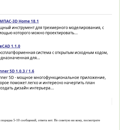
МПАС-3D Home 18.1
щный инструмент для трехмерного моделирования, с
мощью которого можно проектировать...
eCAD 1.1.0
оссплатформенная система с открытым исходным кодом,
дназначенная для...
nner 5D 1.0.3 / 1.6
anner 5D - мощное многофункциональное приложение,
орое поможет легко и интересно начертить план
оздать дизайн интерьера...
 порядка 5-10 сообщений, ответа нет. Не советую ни кому, посмотрите