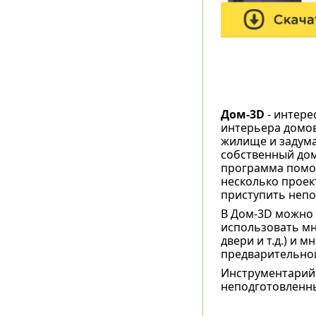
Дом-3D
- интере
интерьера домов
жилище и задума
собственный дом
программа помож
несколько проек
приступить непо
В Дом-3D можно 
использовать мн
двери и т.д.) и 
предварительной
Инструментарий
неподготовленны