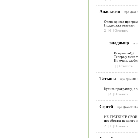
Анастасия
про
Дом-3
Очень кривая программ
Поддержка отвечает
2
|
6
|
Ответить
владимир
в о
Исправили!)).
Теперь у меня т
Ну очень слабе
|
|
Ответить
Татьяна
про
Дом-3D 3
Купила программу, а э
1
|
3
|
Ответить
Сергей
про
Дом-3D 3.
НЕ ТРАТЬТЬТЕ СВОИ ДЕ
поработала не много и
2
|
1
|
Ответить