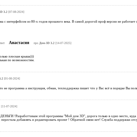
D 3.2
[07-08-2024]
а с интерфейсом из 80-х годов прошлого века. В самой дорогой проф версии не работает ф
Анастасия
твет
про
Дом-3D 3.2
[14-07-2025]
олько плоская крыша)))
нькая по возможностям.
.2
[01-08-2024]
то не программа а инструкция, обман, техподдержка пишет что у Вас всё в порядке Вы пол
2
[11-07-2024]
НЬГИ !Разработчикам этой программы "Мой дом 3D", дорога только в одно место, куда 
 перестала добавлять и редактировать проект ! Обратной связи нет! Служба поддержки отсу