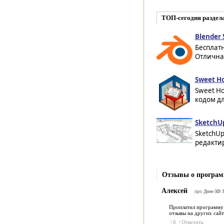
ТОП-сегодня раздел
Blender 5
Бесплат
Отличная
Sweet Ho
Sweet H
кодом дл
SketchUp
SketchUp
редактир
Отзывы о програм
Алексей
про
Дом-3D 3
Проплатил программу д
отзывы на других сай
|
6
|
Ответить