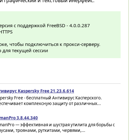
й графический и текстовый инерфейс.
сия с поддержкой FreeBSD - 4.0.0.287
HTTPS
ке, чтобы подключиться к прокси-серверу.
о для текущей сессии
ивирус Kaspersky Free 21.23.6.614
persky Free - бесплатный Антивирус Касперского.
еспечивает комплексную защиту от различных...
manPro 3.8.44.340
manPro — эффективная и шустрая утилита для борьбы с
усами, троянами, руткитами, червями,...