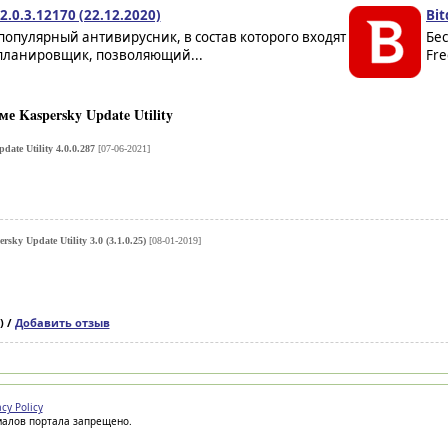
2.0.3.12170 (22.12.2020)
Bit
 популярный антивирусник, в состав которого входят
Бес
 планировщик, позволяющий...
Fre
 Kaspersky Update Utility
date Utility 4.0.0.287
[07-06-2021]
rsky Update Utility 3.0 (3.1.0.25)
[08-01-2019]
) /
Добавить отзыв
acy Policy
иалов портала запрещено.