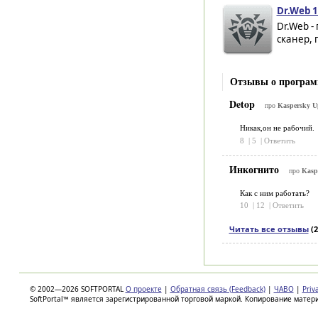
Dr.Web 1
Dr.Web -
сканер,
Отзывы о программе
Detop
про
Kaspersky Up
Никак,он не рабочий.
8
|
5
|
Ответить
Инкогнито
про
Kaspe
Как с ним работать?
10
|
12
|
Ответить
Читать все отзывы
(2
© 2002—2026 SOFTPORTAL
О проекте
|
Обратная связь (Feedback)
|
ЧАВО
|
Priv
SoftPortal™ является зарегистрированной торговой маркой. Копирование матер