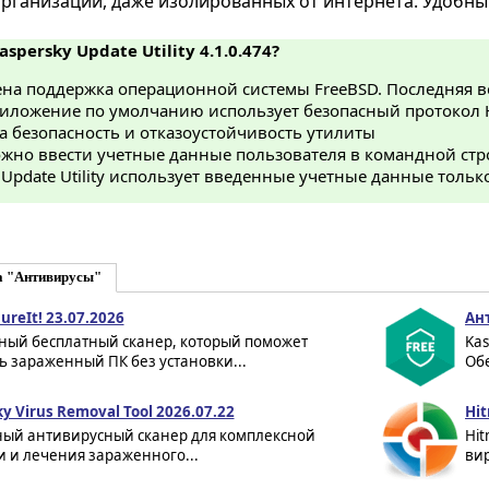
рганизации, даже изолированных от интернета. Удобны
aspersky Update Utility 4.1.0.474?
а поддержка операционной системы FreeBSD. Последняя вер
риложение по умолчанию использует безопасный протокол 
 безопасность и отказоустойчивость утилиты
жно ввести учетные данные пользователя в командной стро
 Update Utility использует введенные учетные данные тольк
а "Антивирусы"
ureIt! 23.07.2026
Ант
ный бесплатный сканер, который поможет
Kas
 зараженный ПК без установки...
Об
y Virus Removal Tool 2026.07.22
Hit
ный антивирусный сканер для комплексной
Hit
 и лечения зараженного...
вир