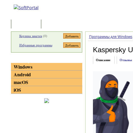
Программы
Статьи
Корзина закачек
(
0
)
Программы для Windows
Избранные программы
Kaspersky Up
Категории
Описание
Отзывы
Windows
Android
macOS
iOS