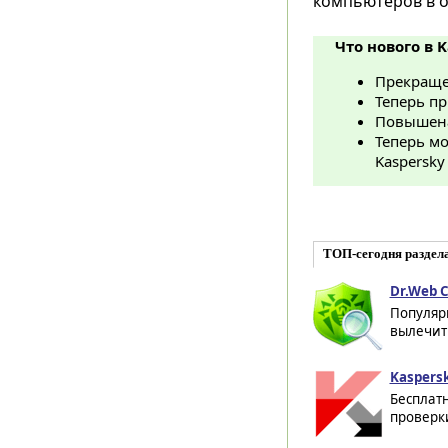
компьютеров в о
Что нового в K
Прекращен
Теперь п
Повышена
Теперь мо
Kaspersky
ТОП-сегодня раздел
Dr.Web C
Популяр
вылечить
Kaspersk
Бесплат
проверки