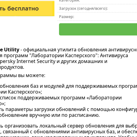
Категория:
Загрузок (сегодня/всего):
Размер:
 Utility
- официальная утилита обновления антивирусн
ля программ "Лаборатории Касперского": Антивируса
persky Internet Security и других домашних и
родуктов.
раммы вы можете:
 обновления баз и модулей для поддерживаемых прогр
ии Касперского»;
 список поддерживаемых программ «Лаборатории
о»;
ть параметры загрузки обновлений с помощью конфигу
 обновление вручную или по расписанию.
ь организовать локальный сервер обновления для выбр
, связанный с обновлениями антивирусных баз, и обес