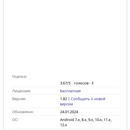
Оценка:
3.67
/5
голосов -
3
Лицензия:
Бесплатная
Версия:
1.82
|
Сообщить о новой
версии
Обновлено:
24.01.2024
ОС:
Android 7.x, 8.x, 9.x, 10.x, 11.x,
12.x