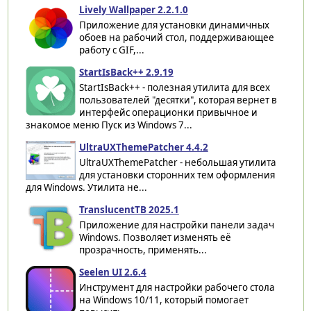
Lively Wallpaper 2.2.1.0
Приложение для установки динамичных
обоев на рабочий стол, поддерживающее
работу с GIF,...
StartIsBack++ 2.9.19
StartIsBack++ - полезная утилита для всех
пользователей "десятки", которая вернет в
интерфейс операционки привычное и
знакомое меню Пуск из Windows 7...
UltraUXThemePatcher 4.4.2
UltraUXThemePatcher - небольшая утилита
для установки сторонних тем оформления
для Windows. Утилита не...
TranslucentTB 2025.1
Приложение для настройки панели задач
Windows. Позволяет изменять её
прозрачность, применять...
Seelen UI 2.6.4
Инструмент для настройки рабочего стола
на Windows 10/11, который помогает