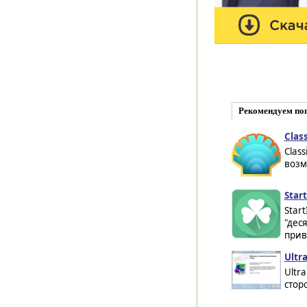
Рекомендуем по
Class
Class
возм
Star
Star
"дес
прив
Ultr
Ultr
стор