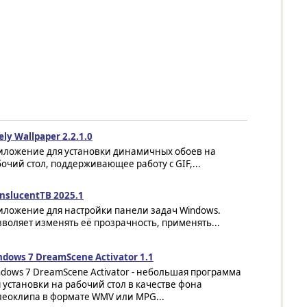
ely Wallpaper 2.2.1.0
иложение для установки динамичных обоев на
очий стол, поддерживающее работу с GIF,...
nslucentTB 2025.1
иложение для настройки панели задач Windows.
воляет изменять её прозрачность, применять...
dows 7 DreamScene Activator 1.1
dows 7 DreamScene Activator - небольшая программа
 установки на рабочий стол в качестве фона
леоклипа в формате WMV или MPG...