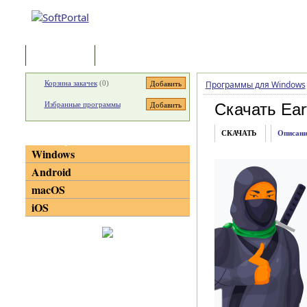
Программы
Статьи
Корзина закачек
(
0
)
Программы для Windows
Избранные программы
Скачать Ear
СКАЧАТЬ
Описани
Категории
Windows
Android
macOS
iOS