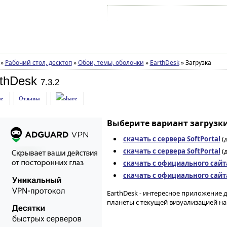
Войти на аккаунт
Зарегистрироваться
»
Рабочий стол, десктоп
»
Обои, темы, оболочки
»
EarthDesk
»
Загрузка
thDesk
7.3.2
е
Отзывы
Выберите вариант загрузки
скачать с сервера SoftPortal
(д
скачать с сервера SoftPortal
(д
скачать с официального сайт
скачать с официального сайт
EarthDesk - интересное приложение
планеты с текущей визуализацией на 