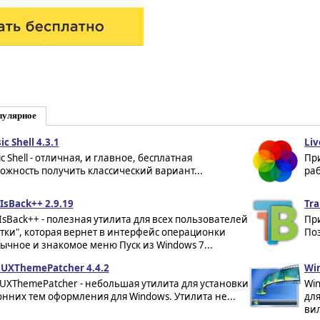
пулярное
ic Shell 4.3.1
Liv
ic Shell - отличная, и главное, бесплатная
Пр
ожность получить классический вариант...
раб
tIsBack++ 2.9.19
Tra
tIsBack++ - полезная утилита для всех пользователей
Пр
ятки", которая вернет в интерфейс операционки
Поз
ычное и знакомое меню Пуск из Windows 7...
aUXThemePatcher 4.4.2
Win
aUXThemePatcher - небольшая утилита для установки
Win
онних тем оформления для Windows. Утилита не...
для
ви