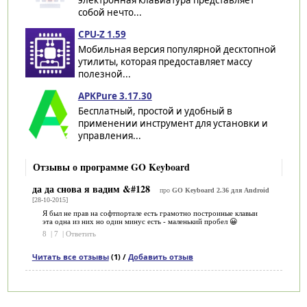
собой нечто...
CPU-Z 1.59
Мобильная версия популярной десктопной
утилиты, которая предоставляет массу
полезной...
APKPure 3.17.30
Бесплатный, простой и удобный в
применении инструмент для установки и
управления...
Отзывы о программе GO Keyboard
да да снова я вадим &#128
про
GO Keyboard 2.36 для Android
[28-10-2015]
Я был не прав на софтпортале есть грамотно построиные клавыи
эта одна из них но один минус есть - маленький пробел 😀
8
|
7
|
Ответить
Читать все отзывы
(1) /
Добавить отзыв