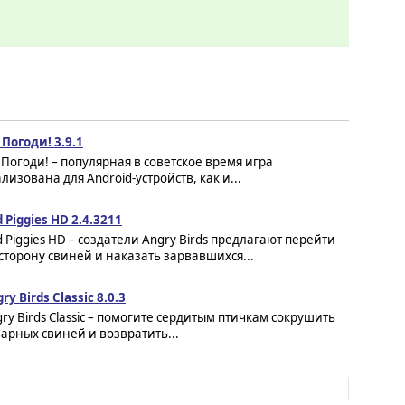
 Погоди! 3.9.1
 Погоди! – популярная в советское время игра
лизована для Android-устройств, как и...
 Piggies HD 2.4.3211
 Piggies HD – создатели Angry Birds предлагают перейти
сторону свиней и наказать зарвавшихся...
ry Birds Classic 8.0.3
ry Birds Classic – помогите сердитым птичкам сокрушить
арных свиней и возвратить...