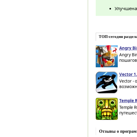
Улучшена
ТОП-сегодня раздел
Angry Bi
Angry Bi
пошагово
Vector 1
Vector -
возможно
Temple R
Temple R
путешест
Отзывы о программ