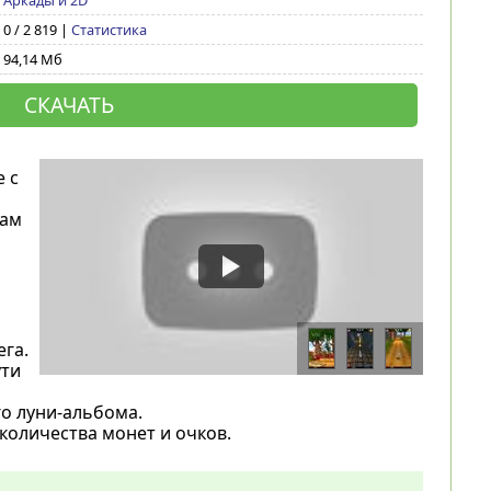
Аркады и 2D
0 / 2 819 |
Статистика
94,14 Мб
СКАЧАТЬ
 с
вам
га.
ути
о луни-альбома.
количества монет и очков.