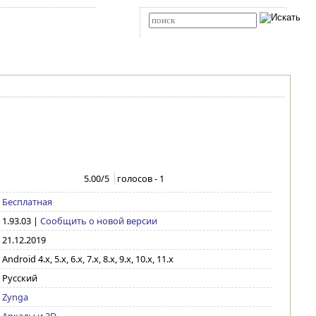
Карта сайта
RSS
Расширенный поиск
5.00
/5
голосов -
1
Бесплатная
1.93.03
|
Сообщить о новой версии
21.12.2019
Android 4.x, 5.x, 6.x, 7.x, 8.x, 9.x, 10.x, 11.x
Русский
Zynga