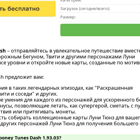
Категория:
Загрузок (сегодня/всего):
Размер:
ash
– отправляйтесь в увлекательное путешествие вместе
орожным Бегуном, Твити и другими персонажами Луни
все уровни и откройте новые карты, созданные по моти
sh предложит вам:
ия в таких легендарных эпизодах, как "Раскрашенная
вити и соседи" и других.
 умения для каждого из персонажей для ускоренного бе
усы, позволяющие летать, как супергерой, сметать с п
ствия или притягивать монеты.
ть собирать коллекционные карты Луни Тюнз для вашег
других персонажей Луни Тюнз для получения большего 
ooney Tunes Dash 1.93.03?