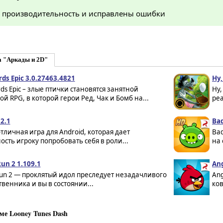
 производительность и исправлены ошибки
а "Аркады и 2D"
rds Epic 3.0.27463.4821
Ну,
rds Epic – злые птички становятся занятной
Ну,
й RPG, в которой герои Ред, Чак и Бомб на...
реа
.2.1
Bad
 отличная игра для Android, которая дает
Bad
сть игроку попробовать себя в роли...
на 
un 2 1.109.1
Ang
un 2 — проклятый идол преследует незадачливого
Ang
венника и вы в состоянии...
ков
е Looney Tunes Dash