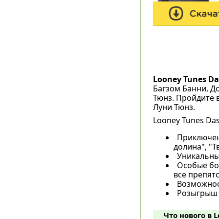
Looney Tunes D
Багзом Банни, Д
Тюнз. Пройдите 
Луни Тюнз.
Looney Tunes Da
Приключен
долина", "Т
Уникальные
Особые бон
все препят
Возможнос
Розыгрыш 
Что нового в L