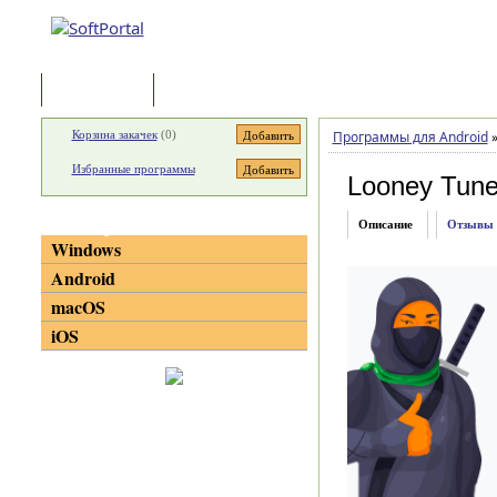
Программы
Статьи
Корзина закачек
(
0
)
Программы для Android
Избранные программы
Looney Tun
Категории
Описание
Отзывы
Windows
Android
macOS
iOS