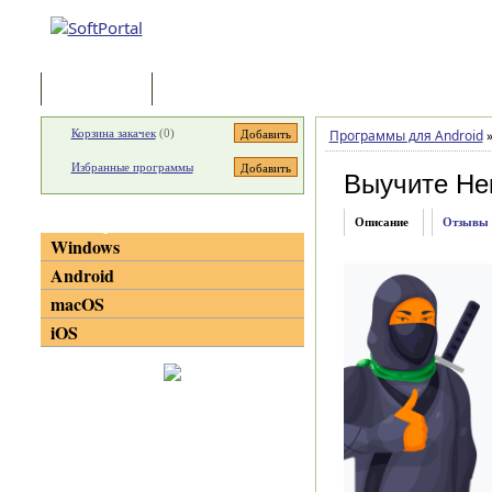
Программы
Статьи
Корзина закачек
(
0
)
Программы для Android
Избранные программы
Выучите Не
Категории
Описание
Отзывы
Windows
Android
macOS
iOS