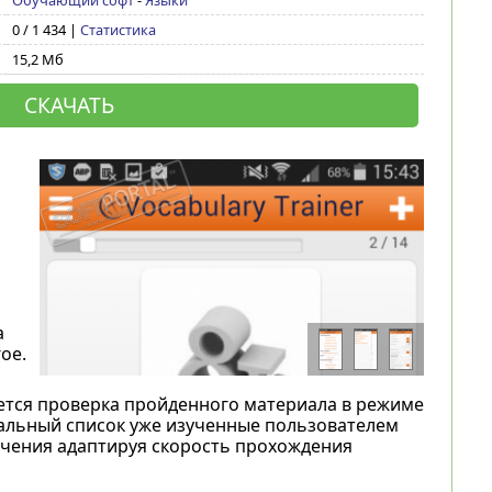
Обучающий софт
-
Языки
0 / 1 434 |
Статистика
15,2 Мб
СКАЧАТЬ
а
ое.
ется проверка пройденного материала в режиме
альный список уже изученные пользователем
учения адаптируя скорость прохождения