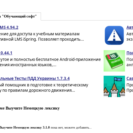
а "Обучающий софт"
LMS 4.94.2
Ав
ние для доступа к учебным материалам
Авт
ивной LMS iSpring. Позволяет проходить...
экз
10.44.1
Пол
утое и полностью бесплатное Android-приложение
Пол
ения иностранных языков,...
анг
ьные Тесты ПДД Украины 1.7.3.4
Cas
й помощник в подготовке к теоретическому
Про
у по правилам дорожного движения...
Про
ме Выучите Немецкую лексику
Выучите Немецкую лексику 3.1.0
пока нет, можете добавить...