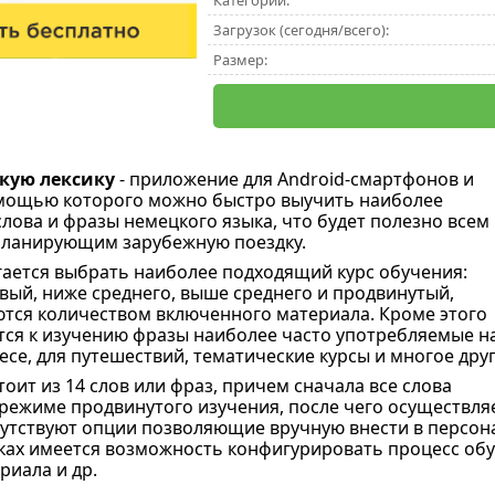
Категории:
Загрузок (сегодня/всего):
Размер:
кую лексику
- приложение для Android-смартфонов и
омощью которого можно быстро выучить наиболее
лова и фразы немецкого языка, что будет полезно всем
планирующим зарубежную поездку.
гается выбрать наиболее подходящий курс обучения:
вый, ниже среднего, выше среднего и продвинутый,
тся количеством включенного материала. Кроме этого
тся к изучению фразы наиболее часто употребляемые н
есе, для путешествий, тематические курсы и многое друг
оит из 14 слов или фраз, причем сначала все слова
режиме продвинутого изучения, после чего осуществля
утствуют опции позволяющие вручную внести в персон
йках имеется возможность конфигурировать процесс об
риала и др.