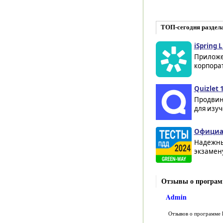
ТОП-сегодня раздел
iSpring 
Приложе
корпорат
Quizlet 
Продвин
для изуч
Официал
Надежны
экзамен
Отзывы о програм
Admin
Отзывов о программе