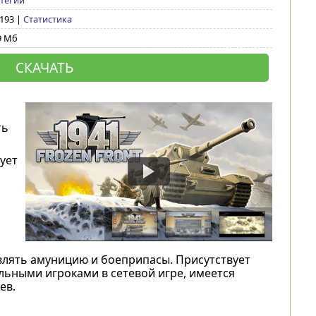
тегии
 193 |
Статистика
9 Мб
СКАЧАТЬ
ть
ует
влять амуницию и боеприпасы. Присутствует
льными игроками в сетевой игре, имеется
ев.