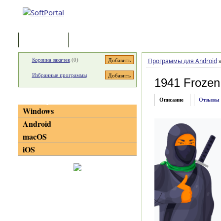
Программы
Статьи
Корзина закачек
(
0
)
Программы для Android
Избранные программы
1941 Frozen
Категории
Описание
Отзывы
Windows
Android
macOS
iOS