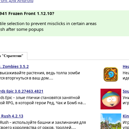
Front для Android
941 Frozen Front 1.12.10?
ile selection to prevent misclicks in certain areas
ash after some popups
а "Стратегии"
s. Zombies 3.5.2
Hea
высаживайте растения, ведь толпа зомби
Hea
ся вторгнуться в ваш дом....
иде
rds Epic 3.0.27463.4821
Sou
rds Epic – злые птички становятся занятной
Уни
й RPG, в которой герои Ред, Чак и Бомб на...
игр
 Rush 4.2.13
Kin
Rush – используйте башни и заклинания для
Игр
воего королевства от орков, троллей,...
упр