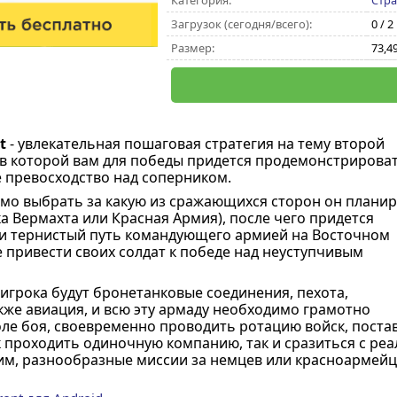
Категория:
Стра
Загрузок (сегодня/всего):
0 / 2
Размер:
73,4
t
- увлекательная пошаговая стратегия на тему второй
в которой вам для победы придется продемонстрирова
е превосходство над соперником.
мо выбрать за какую из сражающихся сторон он планир
а Вермахта или Красная Армия), после чего придется
и тернистый путь командующего армией на Восточном
е привести своих солдат к победе над неуступчивым
игрока будут бронетанковые соединения, пехота,
акже авиация, и всю эту армаду необходимо грамотно
ле боя, своевременно проводить ротацию войск, поста
 проходить одиночную компанию, так и сразиться с реа
, разнообразные миссии за немцев или красноармейц