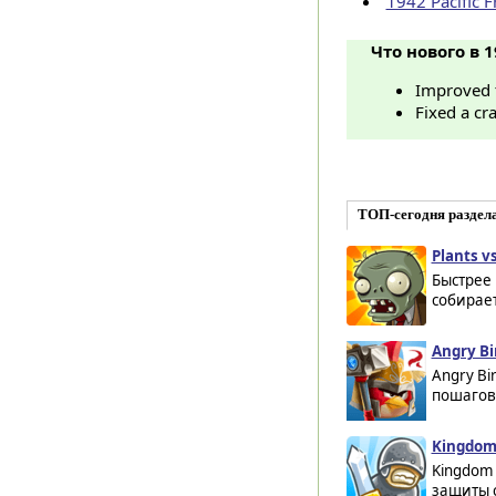
1942 Pacific 
Что нового в 1
Improved t
Fixed a cr
ТОП-сегодня раздел
Plants v
Быстрее 
собирает
Angry Bi
Angry Bi
пошагово
Kingdom
Kingdom 
защиты с