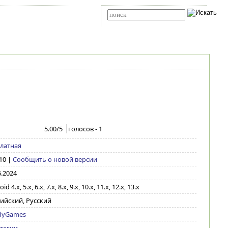
Карта сайта
RSS
Расширенный поиск
5.00
/5
голосов -
1
латная
10
|
Сообщить о новой версии
6.2024
id 4.x, 5.x, 6.x, 7.x, 8.x, 9.x, 10.x, 11.x, 12.x, 13.x
ийский, Русский
dyGames