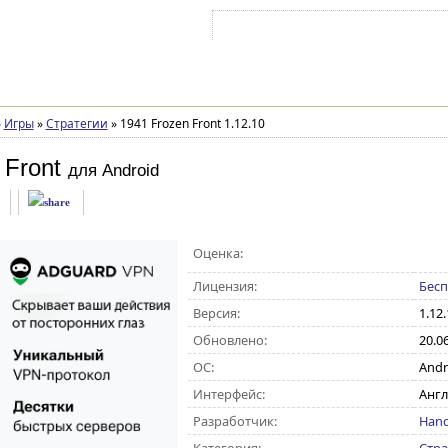
Войти на аккаунт
Зарегистрироваться
»
Игры
»
Стратегии
»
1941 Frozen Front 1.12.10
 Front
для Android
Оценка:
Лицензия:
Бесп
Версия:
1.12.
Обновлено:
20.0
ОС:
Andro
Интерфейс:
Англ
Разработчик:
Han