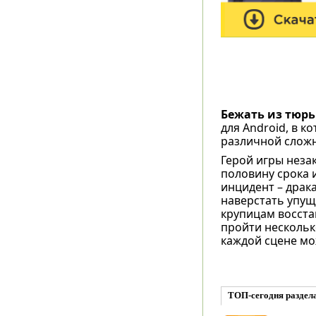
Бежать из тюр
для Android, в 
различной сложн
Герой игры неза
половину срока 
инцидент – драк
наверстать упущ
крупицам восста
пройти несколько
каждой сцене мо
ТОП-сегодня раздел