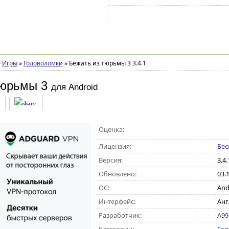
Войти на аккаунт
Зарегистрироваться
»
Игры
»
Головоломки
»
Бежать из тюрьмы 3 3.4.1
тюрьмы 3
для Android
Оценка:
Лицензия:
Бес
Версия:
3.4.
Обновлено:
03.
ОС:
Andr
Интерфейс:
Анг
Разработчик:
A9