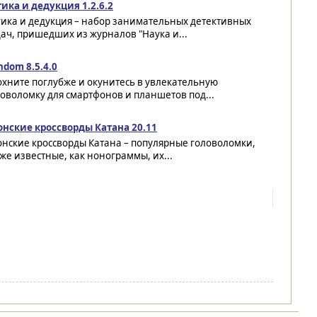
ика и дедукция 1.2.6.2
гика и дедукция – набор занимательных детективных
ач, пришедших из журналов "Наука и...
hdom 8.5.4.0
хните поглубже и окунитесь в увлекательную
оволомку для смартфонов и планшетов под...
онские кроссворды Катана 20.11
онские кроссворды Катана – популярные головоломки,
же известные, как нонограммы, их...