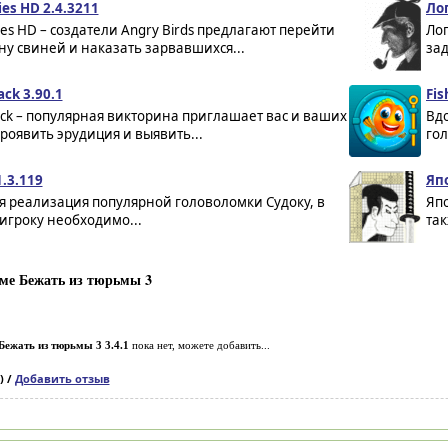
ies HD 2.4.3211
Лог
ies HD – создатели Angry Birds предлагают перейти
Ло
ну свиней и наказать зарвавшихся...
зад
ack 3.90.1
Fis
rack – популярная викторина приглашает вас и ваших
Вдо
роявить эрудиция и выявить...
гол
.3.119
Яп
я реализация популярной головоломки Судоку, в
Яп
игроку необходимо...
так
ме Бежать из тюрьмы 3
Бежать из тюрьмы 3 3.4.1
пока нет, можете добавить...
) /
Добавить отзыв