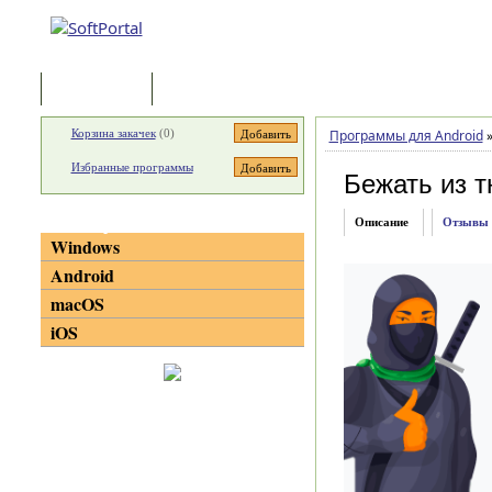
Программы
Статьи
Корзина закачек
(
0
)
Программы для Android
Избранные программы
Бежать из 
Категории
Описание
Отзывы
Windows
Android
macOS
iOS