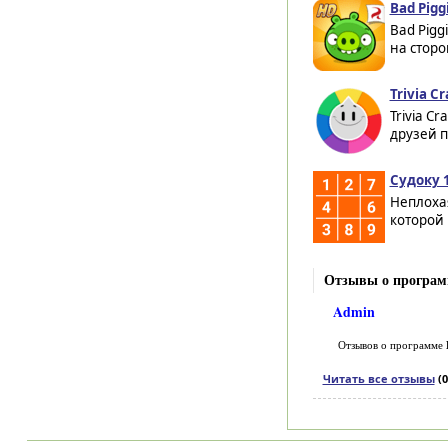
Bad Pigg
Bad Pigg
на сторо
Trivia Cr
Trivia C
друзей п
Судоку 1
Неплоха
которой 
Отзывы о програм
Admin
Отзывов о программе
Читать все отзывы
(0