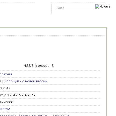
Карта сайта
RSS
Расширенный поиск
4.33
/5
голосов -
3
платная
1
|
Сообщить о новой версии
11.2017
oid 3.x, 4.x, 5.x, 6.x, 7.x
лийский
9H.COM