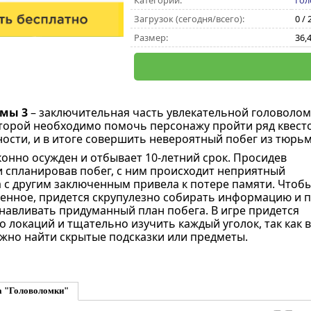
Категории:
Гол
Загрузок (сегодня/всего):
0 / 
Размер:
36,
ьмы 3
– заключительная часть увлекательной головолом
которой необходимо помочь персонажу пройти ряд квест
ости, и в итоге совершить невероятный побег из тюрь
конно осужден и отбывает 10-летний срок. Просидев
и спланировав побег, с ним происходит неприятный
а с другим заключенным привела к потере памяти. Чтоб
енное, придется скрупулезно собирать информацию и 
навливать придуманный план побега. В игре придется
 локаций и тщательно изучить каждый уголок, так как в
жно найти скрытые подсказки или предметы.
а "Головоломки"