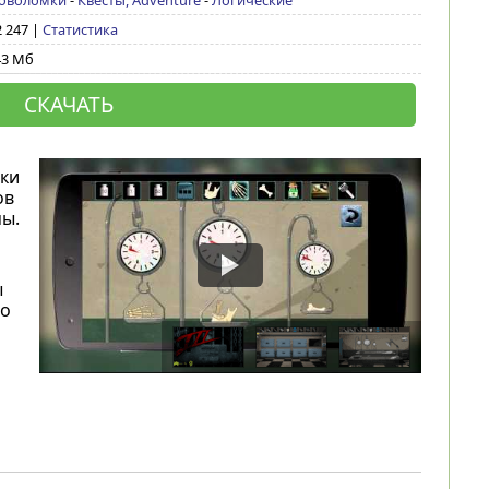
оволомки
-
Квесты, Adventure
-
Логические
2 247 |
Статистика
43 Мб
СКАЧАТЬ
ки
ов
мы.
ы
по