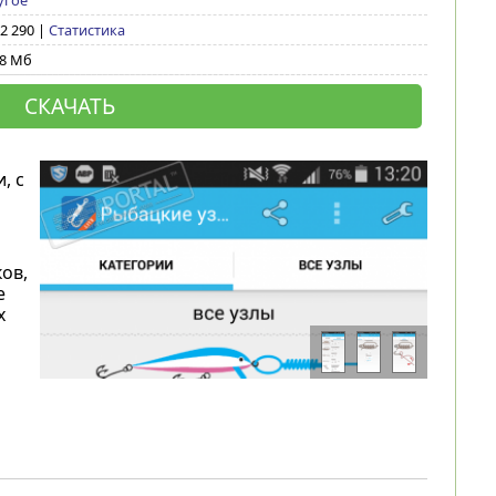
угое
 2 290 |
Статистика
,8 Мб
СКАЧАТЬ
, с
ов,
е
х