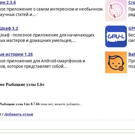
ик 2.3.6
Cro
ное приложение о самом интересном и необычном.
Пр
аучных статей и...
ряд
Шкаф 3.2
GPU
Шкаф - полезное приложение для начинающих
Бе
ых мастеров и домашних умельцев,...
смо
е истории 1.26
Bab
ное приложение для Android-смартфонов и
Пр
в, которое представляет собой...
по
ме Рыбацкие узлы Lite
Рыбацкие узлы Lite 8.7.66
пока нет, можете добавить...
) /
Добавить отзыв