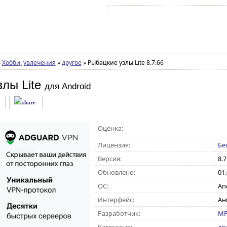
Войти на аккаунт
Зарегистрироваться
»
Хобби, увлечения
»
другое
»
Рыбацкие узлы Lite 8.7.66
лы Lite
для Android
Оценка:
Лицензия:
Бе
Версия:
8.7
Обновлено:
01
ОС:
And
Интерфейс:
Ан
Разработчик:
MP