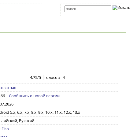
Карта сайта
RSS
Расширенный поиск
4.75
/5
голосов -
4
сплатная
.66
|
Сообщить о новой версии
.07.2026
roid 5.x, 6.x, 7.x, 8.x, 9.x, 10.x, 11.x, 12.x, 13.x
глийский, Русский
 Fish