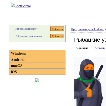
Программы
Статьи
Корзина закачек
(
0
)
Программы для Android
Избранные программы
Рыбацкие уз
Категории
Описание
Отзывы
Windows
Android
macOS
iOS