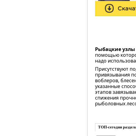
Рыбацкие узлы 
помощью которог
надо использова
Присутствуют по
привязывания по
воблеров, блесен
указанные спосо
этапов завязыва
спижения прочно
рыболовных лесо
ТОП-сегодня раздел