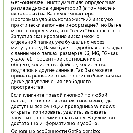
GetFoldersize
- инструмент для определения
размера дисков и директорий (в том числе и
вложенных) на Вашем компьютере.
Программа удобна, когда жесткий диск уже
практически заполнен информацией, но Вы не
можете определить, что "весит" больше всего.
Запустив сканирование диска (можно
отдельной папки), уже буквально через
минуту перед Вами будет подробная раскладка
с данными о папках: размер (в Кб, Мб, Гб - как
укажете), процентное соотношение от
общего, количество файлов, количество
подпапок и другие данные. Так Вы сможете
принять решение от чего стоит избавиться на
диске для увеличения свободного
пространства.
Если кликните правой кнопкой по любой
папке, то откроется контекстное меню, где
доступны все функции проводника Windows -
открыть, копировать, удалить, вырезать,
запустить, переименовать и т.д. В целом, все
достаточно информативно и удобно.
Основные особенности GetFoldersize: