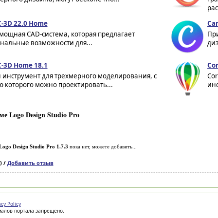
ра
3D 22.0 Home
Can
мощная CAD-система, которая предлагает
Пр
нальные возможности для...
диз
3D Home 18.1
Cor
инструмент для трехмерного моделирования, с
Cor
 которого можно проектировать...
инс
е Logo Design Studio Pro
Logo Design Studio Pro 1.7.3
пока нет, можете добавить...
) /
Добавить отзыв
acy Policy
иалов портала запрещено.