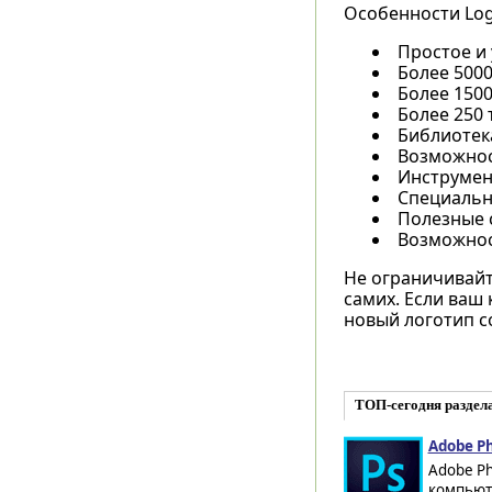
Особенности Logo
Простое и
Более 500
Более 150
Более 250 
Библиотек
Возможнос
Инструмен
Специальны
Полезные 
Возможнос
Не ограничивайт
самих. Если ваш
новый логотип с
ТОП-сегодня раздел
Adobe Ph
Adobe Ph
компьюте