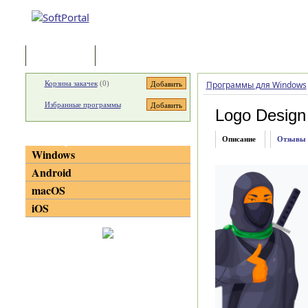
Программы
Статьи
Корзина закачек
(
0
)
Программы для Windows
Избранные программы
Logo Design
Категории
Описание
Отзывы
Windows
Android
macOS
iOS