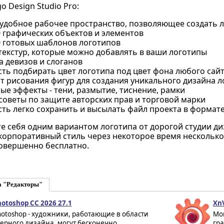
 Design Studio Pro:
 удобное рабочее пространство, позволяющее создать л
0 графических объектов и элементов
0 готовых шаблонов логотипов
текстур, которые можно добавлять в ваши логотипы
а девизов и слоганов
ть подбирать цвет логотипа под цвет фона любого сай
т рисования фигур для создания уникального дизайна л
е эффекты - тени, размытие, тиснение, рамки
советы по защите авторских прав и торговой марки
ть легко сохранить и высылать файл проекта в формат
е себя одним вариантом логотипа от дорогой студии диз
 корпоративный стиль через некоторое время несколько
овершенно бесплатно.
а "Редакторы"
otoshop CC 2026 27.1
XnV
otoshop - художники, работающие в области
Мо
рного дизайна, могут бесконечно...
гр