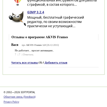
функциональных инструментов для работы
с графикой, в состав которого...
GIMP 3.2.4
Мощный, бесплатный графический
редактор, по своим возможностям
практически не уступающий...
Отзывы о программе AKVIS Frames
Вася
про
AKVIS Frames 1.0
[26-12-2015]
Не работает... просит активацию..
7
|
7
|
Ответить
Читать все отзывы
(1) /
Добавить отзыв
Категории
© 2002—2026 SOFTPORTAL
Обратная связь (Feedback)
Privacy Policy