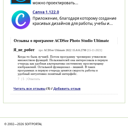
можно проектировать...
Canva 1.122.0
Приложение, благодаря которому создание
красивых дизайнов для работы, учебы и...
Отзывы о программе ACDSee Photo Studio Ultimate
Я_не_робот
про
ACDSee Ultimate 2022 15.0.0.2798
[15-11-2021]
Когда-то была лучшей. Потом программу чрезмерно утяжелили
множеством функций. Пользователей она интересовала в первую
очередь как удобная альтернатива системному просмотрщику
изображений. Остальной функционал - лишний. В таких
программах в первую очередь ценятся скорость работы и
удобный интуитивно понятный интерфейс.
7
|
5
|
Ответить
Читать все отзывы
(1) /
Добавить отзыв
Категории
© 2002—2026 SOFTPORTAL