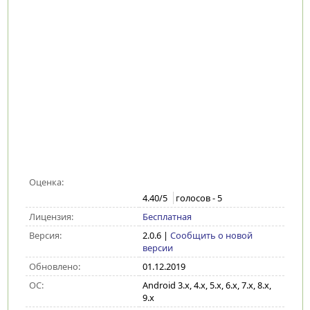
Оценка:
4.40
/5
голосов -
5
Лицензия:
Бесплатная
Версия:
2.0.6
|
Сообщить о новой
версии
Обновлено:
01.12.2019
ОС:
Android 3.x, 4.x, 5.x, 6.x, 7.x, 8.x,
9.x