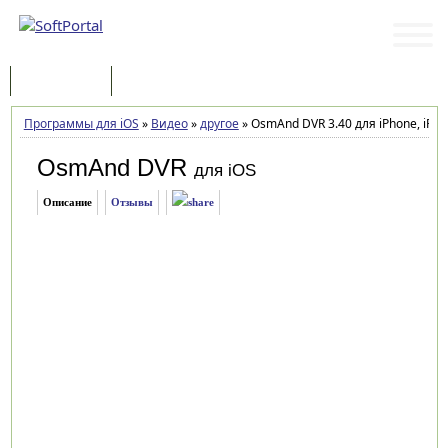
Программы
Статьи
Программы для iOS
»
Видео
»
другое
»
OsmAnd DVR 3.40 для iPhone, iPad
OsmAnd DVR
для iOS
Описание
Отзывы