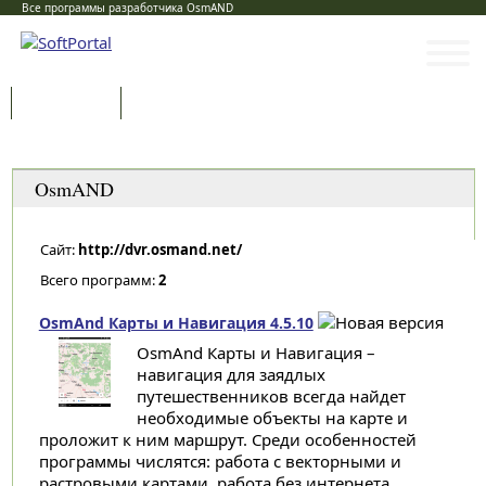
Все программы разработчика OsmAND
Программы
Статьи
Категории
OsmAND
Сайт:
http://dvr.osmand.net/
Всего программ:
2
OsmAnd Карты и Навигация 4.5.10
OsmAnd Карты и Навигация –
навигация для заядлых
путешественников всегда найдет
необходимые объекты на карте и
проложит к ним маршрут. Среди особенностей
программы числятся: работа с векторными и
растровыми картами, работа без интернета...