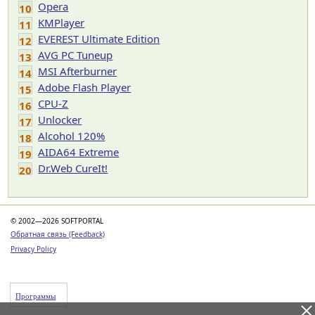
Opera
10
KMPlayer
11
EVEREST Ultimate Edition
12
AVG PC Tuneup
13
MSI Afterburner
14
Adobe Flash Player
15
CPU-Z
16
Unlocker
17
Alcohol 120%
18
AIDA64 Extreme
19
Dr.Web CureIt!
20
© 2002—2026 SOFTPORTAL
Обратная связь (Feedback)
Privacy Policy
Программы