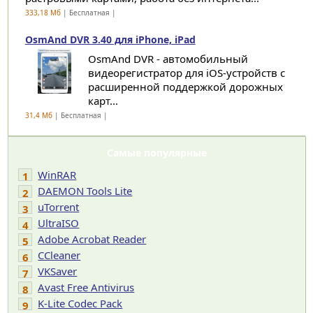
333,18 Мб
| Бесплатная |
OsmAnd DVR 3.40 для iPhone, iPad
OsmAnd DVR - автомобильный
видеорегистратор для iOS-устройств с
расширенной поддержкой дорожных
карт...
31,4 Мб
| Бесплатная |
Самые популярные
WinRAR
1
DAEMON Tools Lite
2
uTorrent
3
UltraISO
4
Adobe Acrobat Reader
5
CCleaner
6
VKSaver
7
Avast Free Antivirus
8
K-Lite Codec Pack
9