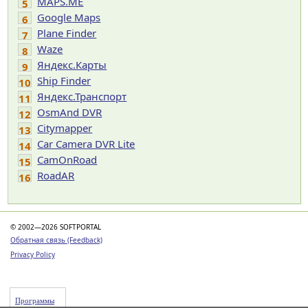
MAPS.ME
5
Google Maps
6
Plane Finder
7
Waze
8
Яндекс.Карты
9
Ship Finder
10
Яндекс.Транспорт
11
OsmAnd DVR
12
Citymapper
13
Car Camera DVR Lite
14
CamOnRoad
15
RoadAR
16
© 2002—2026 SOFTPORTAL
Обратная связь (Feedback)
Privacy Policy
Программы