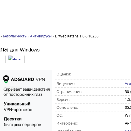
Войти на аккаунт
Зарегистрироваться
»
Безопасность
»
Антивирусы
»
Dr.Web Katana 1.0.6.10230
ana
для Windows
Оценка:
Лицензия:
Усл
Ограничение:
30 
Версия:
1.0
Обновлено:
05.
ОС:
Win
Интерфейс:
Анг