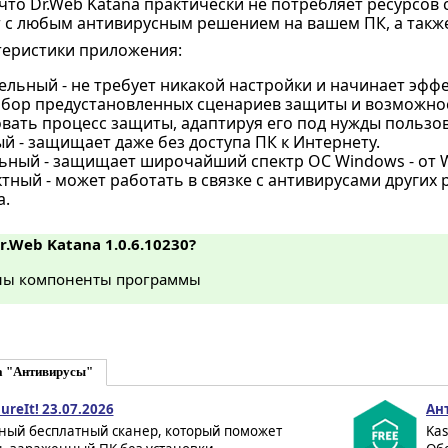
что Dr.Web Katana практически не потребляет ресурсов 
 с любым антивирусным решением на вашем ПК, а также 
теристики приложения:
льный - не требует никакой настройки и начинает эффе
набор предустановленных сценариев защиты и возможно
вать процесс защиты, адаптируя его под нужды пользов
 - защищает даже без доступа ПК к Интернету.
ьный - защищает широчайший спектр ОС Windows - от W
тный - может работать в связке с антивирусами других
а.
r.Web Katana 1.0.6.10230?
ы компоненты программы
а "Антивирусы"
ureIt! 23.07.2026
Ант
ный бесплатный сканер, который поможет
Kas