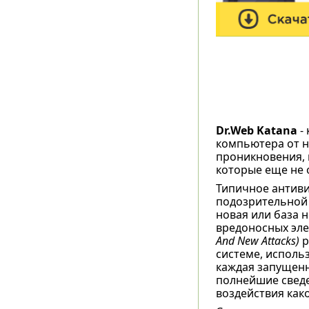
Dr.Web Katana
-
компьютера от н
проникновения, в
которые еще не
Типичное антиви
подозрительной 
новая или база 
вредоносных эле
And New Attacks)
р
системе, исполь
каждая запущенн
полнейшие сведе
воздействия како