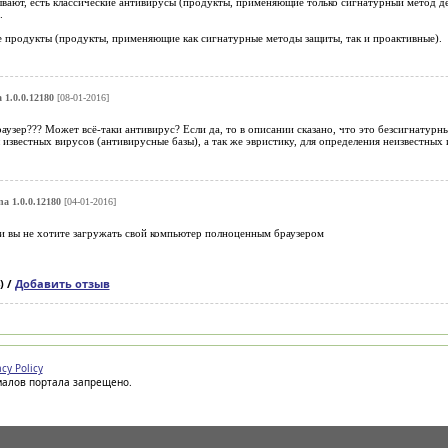
вают, есть классические антивирусы (продукты, применяющие только сигнатурный метод д
.
 продукты (продукты, применяющие как сигнатурные методы защиты, так и проактивные).
 1.0.0.12180
[08-01-2016]
раузер??? Может всё-таки антивирус? Если да, то в описании сказано, что это безсигнатур
известных вирусов (антивирусные базы), а так же эвристику, для определения неизвестных
a 1.0.0.12180
[04-01-2016]
и вы не хотите загружать свой компьютер полноценным браузером
) /
Добавить отзыв
acy Policy
иалов портала запрещено.