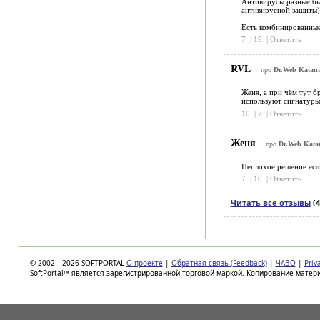
Антивирусы разные бы
антивирусной защиты)
Есть комбинированные
7
|
19
|
Ответить
RVL
про
Dr.Web Katana
Женя, а при чём тут б
используют сигнатуры 
10
|
7
|
Ответить
Женя
про
Dr.Web Katan
Неплохое решение есл
7
|
10
|
Ответить
Читать все отзывы
(4
© 2002—2026 SOFTPORTAL
О проекте
|
Обратная связь (Feedback)
|
ЧАВО
|
Priv
SoftPortal™ является зарегистрированной торговой маркой. Копирование матер