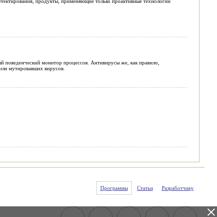
етектирования, продукты, применяющие только проактивные технологии
ный поведенческий монитор процессов. Антивирусы же, как правило,
 или мутировавших вирусов.
Программы
Статьи
Разработчику