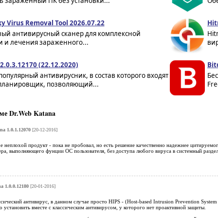
 зараженный ПК без установки...
Об
y Virus Removal Tool 2026.07.22
Hit
ный антивирусный сканер для комплексной
Hit
 и лечения зараженного...
вир
2.0.3.12170 (22.12.2020)
Bit
 популярный антивирусник, в состав которого входят
Бес
 планировщик, позволяющий...
Fre
ме Dr.Web Katana
na 1.0.1.12070
[20-12-2016]
е неплохой продукт - пока не пробовал, но есть решение качественно надежнее цитируемог
ра, выполняющего фунции ОС пользователя, без доступа любого вируса в системный раздел 
a 1.0.0.12180
[20-01-2016]
ссический антивирус, в данном случае просто HIPS - (Host-based Intrusion Prevention Syst
 установить вместе с классическим антивирусом, у которого нет проактивной защиты.