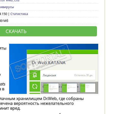
tor Web, Ltd
тивирусы
 4 150 |
Статистика
49 Мб
СКАЧАТЬ
иты
о
eats
 в
лачным хранилищем Dr.Web, где собраны
амечена вероятность нежелательного
инит вред.