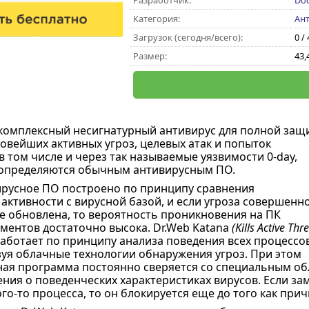
Разработчик:
Doc
Категория:
Ан
Загрузок (сегодня/всего):
0 /
Размер:
43,
 комплексный несигнатурный антивирус для полной защ
овейших активных угроз, целевых атак и попыток
 том числе и через так называемые уязвимости 0-day,
 определяются обычным антивирусным ПО.
русное ПО построено по принципу сравнения
активности с вирусной базой, и если угроза совершенн
не обновлена, то вероятность проникновения на ПК
ментов достаточно высока. Dr.Web Katana
(Kills Active Thr
аботает по принципу анализа поведения всех процессов
зуя облачные технологии обнаружения угроз. При этом
ая программа постоянно сверяется со специальным об
ния о поведенческих характеристиках вирусов. Если з
го-то процесса, то он блокируется еще до того как прич