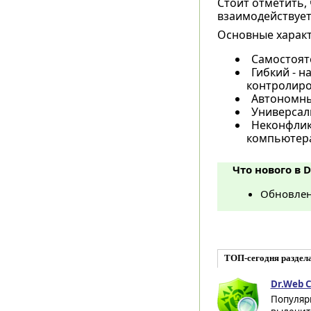
Стоит отметить, 
взаимодействует
Основные харак
Самостояте
Гибкий - 
контролиро
Автономный
Универсал
Неконфлик
компьютер
Что нового в D
Обновлен
ТОП-сегодня раздел
Dr.Web C
Популяр