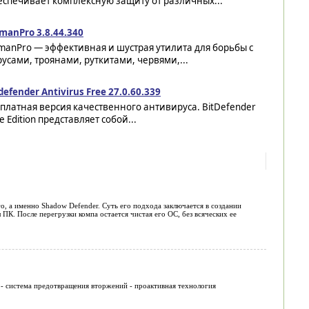
еспечивает комплексную защиту от различных...
manPro 3.8.44.340
manPro — эффективная и шустрая утилита для борьбы с
усами, троянами, руткитами, червями,...
defender Antivirus Free 27.0.60.339
платная версия качественного антивируса. BitDefender
e Edition представляет собой...
о, а именно Shadow Defender. Суть его подхода заключается в создании
ПК. После перегрузки компа остается чистая его ОС, без всяческих ее
em - система предотвращения вторжений - проактивная технология