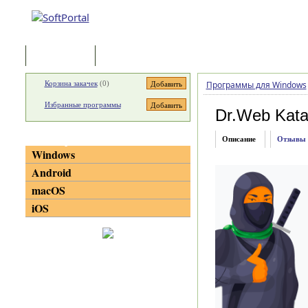
Программы
Статьи
Корзина закачек
(
0
)
Программы для Windows
Избранные программы
Dr.Web Kat
Категории
Описание
Отзывы
Windows
Android
macOS
iOS