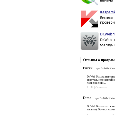
вылечить
Kaspersk
Бесплат
проверки
Dr.Web 1
Dr.Web -
сканер,
Отзывы о програм
Евген
про
Dr.Web Kata
Dr.Web Katana наверно
виртуального контейне
повреждений...
9
|
8
|
Ответить
Dima
про
Dr.Web Katan
Dr.Web Katana это кла
защиты). Катану можно