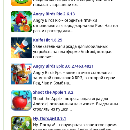
наказать зарвавшихся...
Angry Birds Rio 2.6.13
Angry Birds Rio – сердитые птички
отправляются в город-карнавал Рио. На этот
раз, их рассердили...
Knife Hit 1.8.25
Увлекательная аркада для мобильных
устройств на платформе Android, которая
позволяет...
Angry Birds Epic 3.0.27463.4821
Angry Birds Epic – злые птички становятся
занятной пошаговой RPG, в которой герои
Ред, Чак и Бомб на...
Shoot the Apple 1.3.2
Shoot the Apple - потрясающая игра для
Android, основанная на физике. Вы должны
стрелять из пушки...
Ну, Погоди! 3.9.1
Ну, Погоди! – популярная в советское время
игра реализована для Android-устройств,