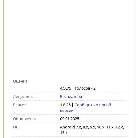
Оценка:
4.50
/5
голосов -
2
Лицензия:
Бесплатная
Версия:
1.8.25
|
Сообщить о новой
версии
Обновлено:
09.01.2025
ОС:
Android 7.x, 8.x, 9.x, 10.x, 11.x, 12.x,
13.x