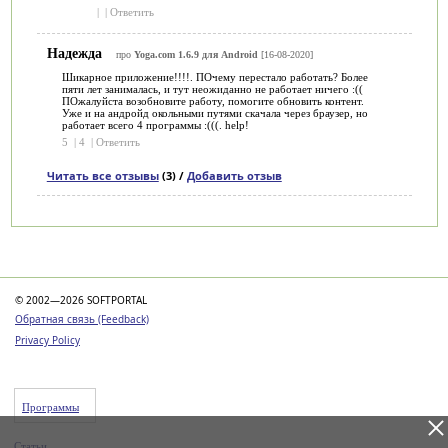
|
|
Ответить
Надежда
про
Yoga.com 1.6.9 для Android
[16-08-2020]
Шикарное приложение!!!!. ПОчему перестало работать? Более
пяти лет занималась, и тут неожиданно не работает ничего :((
ПОжалуйста возобновите работу, помогите обновить контент.
Уже и на андройд окольными путями скачала через браузер, но
работает всего 4 программы :(((. help!
5
|
4
|
Ответить
Читать все отзывы
(3) /
Добавить отзыв
Категории
© 2002—2026 SOFTPORTAL
Обратная связь (Feedback)
Privacy Policy
Программы
Статьи