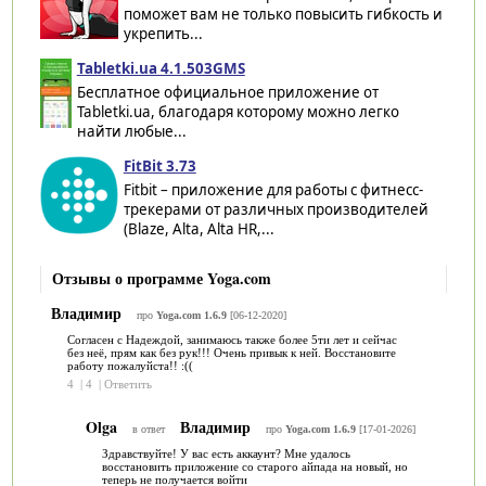
поможет вам не только повысить гибкость и
укрепить...
Tabletki.ua 4.1.503GMS
Бесплатное официальное приложение от
Tabletki.ua, благодаря которому можно легко
найти любые...
FitBit 3.73
Fitbit – приложение для работы с фитнесс-
трекерами от различных производителей
(Blaze, Alta, Alta HR,...
Отзывы о программе Yoga.com
Владимир
про
Yoga.com 1.6.9
[06-12-2020]
Согласен с Надеждой, занимаюсь также более 5ти лет и сейчас
без неё, прям как без рук!!! Очень привык к ней. Восстановите
работу пожалуйста!! :((
4
|
4
|
Ответить
Olga
Владимир
в ответ
про
Yoga.com 1.6.9
[17-01-2026]
Здравствуйте! У вас есть аккаунт? Мне удалось
восстановить приложение со старого айпада на новый, но
теперь не получается войти