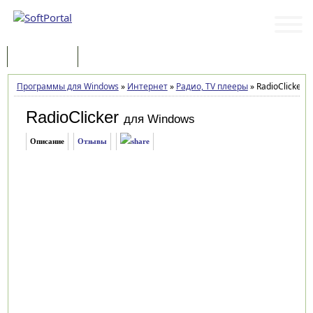
Программы
Статьи
Программы для Windows
»
Интернет
»
Радио, TV плееры
»
RadioClicker 8
RadioClicker
для Windows
Описание
Отзывы