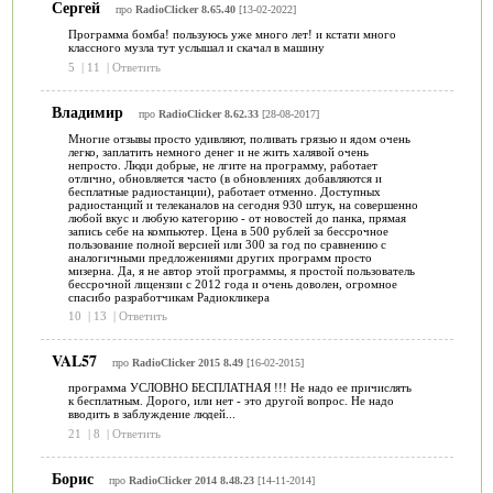
Сергей
про
RadioClicker 8.65.40
[13-02-2022]
Программа бомба! пользуюсь уже много лет! и кстати много
классного музла тут услышал и скачал в машину
5
|
11
|
Ответить
Владимир
про
RadioClicker 8.62.33
[28-08-2017]
Многие отзывы просто удивляют, поливать грязью и ядом очень
легко, заплатить немного денег и не жить халявой очень
непросто. Люди добрые, не лгите на программу, работает
отлично, обновляется часто (в обновлениях добавляются и
бесплатные радиостанции), работает отменно. Доступных
радиостанций и телеканалов на сегодня 930 штук, на совершенно
любой вкус и любую категорию - от новостей до панка, прямая
запись себе на компьютер. Цена в 500 рублей за бессрочное
пользование полной версией или 300 за год по сравнению с
аналогичными предложениями других программ просто
мизерна. Да, я не автор этой программы, я простой пользователь
бессрочной лицензии с 2012 года и очень доволен, огромное
спасибо разработчикам Радиокликера
10
|
13
|
Ответить
VAL57
про
RadioClicker 2015 8.49
[16-02-2015]
программа УСЛОВНО БЕСПЛАТНАЯ !!! Не надо ее причислять
к бесплатным. Дорого, или нет - это другой вопрос. Не надо
вводить в заблуждение людей...
21
|
8
|
Ответить
Борис
про
RadioClicker 2014 8.48.23
[14-11-2014]