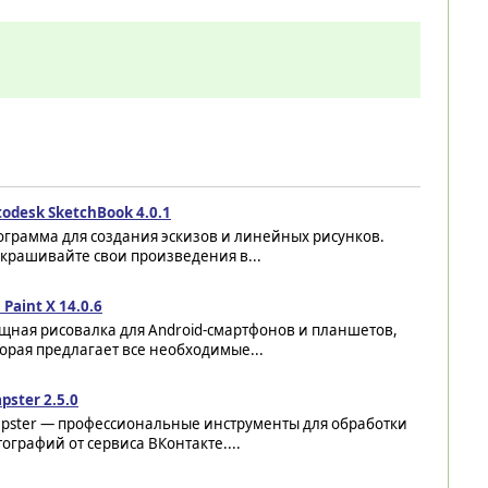
odesk SketchBook 4.0.1
ограмма для создания эскизов и линейных рисунков.
крашивайте свои произведения в...
s Paint X 14.0.6
щная рисовалка для Android-смартфонов и планшетов,
орая предлагает все необходимые...
pster 2.5.0
apster — профессиональные инструменты для обработки
ографий от сервиса ВКонтакте....