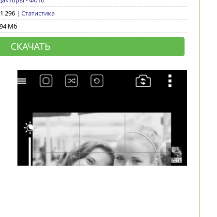
дакторы
-
Фото
 1 296 |
Статистика
,94 Мб
СКАЧАТЬ