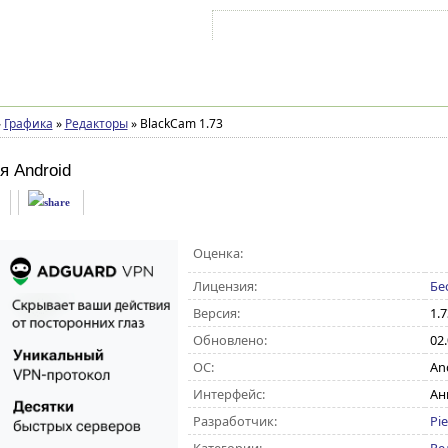
Войти на аккаунт
Зарегистрироваться
»
Графика
»
Редакторы
»
BlackCam 1.73
я Android
Оценка:
Лицензия:
Бе
Версия:
1.7
Обновлено:
02
ОС:
And
Интерфейс:
Ан
Разработчик:
Pie