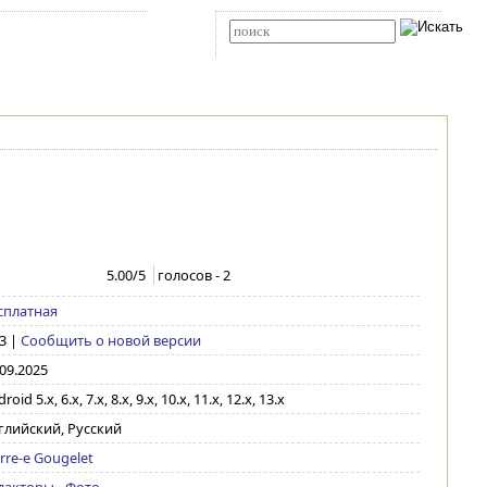
Карта сайта
RSS
Расширенный поиск
5.00
/5
голосов -
2
сплатная
3
|
Сообщить о новой версии
.09.2025
roid 5.x, 6.x, 7.x, 8.x, 9.x, 10.x, 11.x, 12.x, 13.x
глийский, Русский
rre-e Gougelet