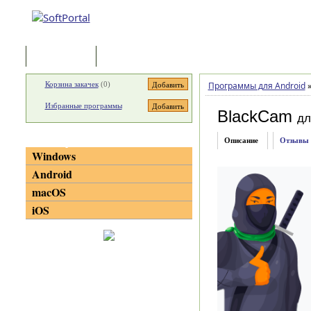
Программы
Статьи
Корзина закачек
(
0
)
Программы для Android
Избранные программы
BlackCam
дл
Категории
Описание
Отзывы
Windows
Android
macOS
iOS