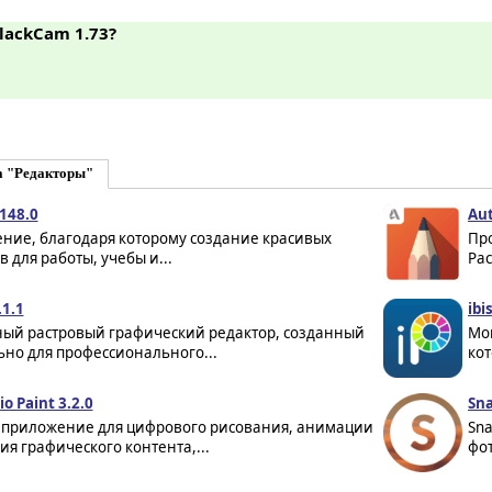
BlackCam 1.73?
а "Редакторы"
148.0
Aut
ние, благодаря которому создание красивых
Пр
 для работы, учебы и...
Рас
.1.1
ibi
ный растровый графический редактор, созданный
Мо
ьно для профессионального...
кот
io Paint 3.2.0
Sna
 приложение для цифрового рисования, анимации
Sn
ия графического контента,...
фот