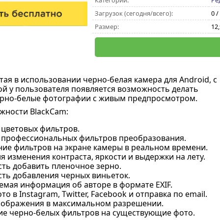
Категории:
Ре
Загрузок (сегодня/всего):
0 /
Размер:
12
тая в использовании черно-белая камера для Android, с
 у пользователя появляется возможность делать
рно-белые фотографии с живым предпросмотром.
жности
BlackCam:
 цветовых фильтров.
 профессиональных фильтров преобразования.
ие фильтров на экране камеры в реальном времени.
я изменения контраста, яркости и выдержки на лету.
ть добавить пленочное зерно.
ть добавления черных виньеток.
емая информация об авторе в формате EXIF.
то в Instagram, Twitter, Facebook и отправка по email.
зображения в максимальном разрешении.
е черно-белых фильтров на существующие фото.