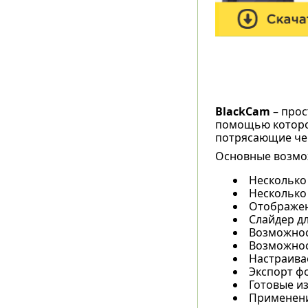
BlackCam
– прос
помощью которой
потрясающие че
Основные возмо
Несколько
Несколько
Отображен
Слайдер дл
Возможнос
Возможнос
Настраива
Экспорт фо
Готовые и
Применени