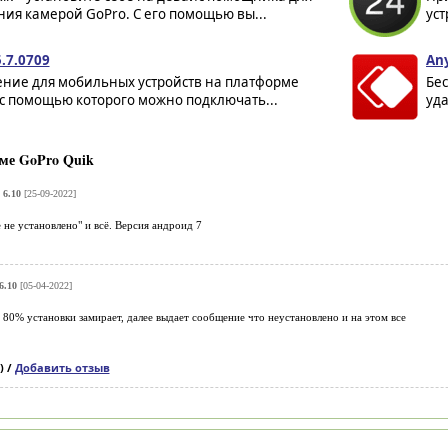
ия камерой GoPro. С его помощью вы...
уст
5.7.0709
Any
ние для мобильных устройств на платформе
Бес
 с помощью которого можно подключать...
уда
ме GoPro Quik
 6.10
[25-09-2022]
не установлено" и всё. Версия андроид 7
6.10
[05-04-2022]
а 80% установки замирает, далее выдает сообщение что неустановлено и на этом все
) /
Добавить отзыв