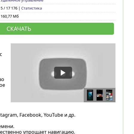
Удаленное управление
5 / 17 176 |
Статистика
160,77 Мб
СКАЧАТЬ
с
во
ое
agram, Facebook, YouTube и др.
емени.
щественно упрощает навигацию.