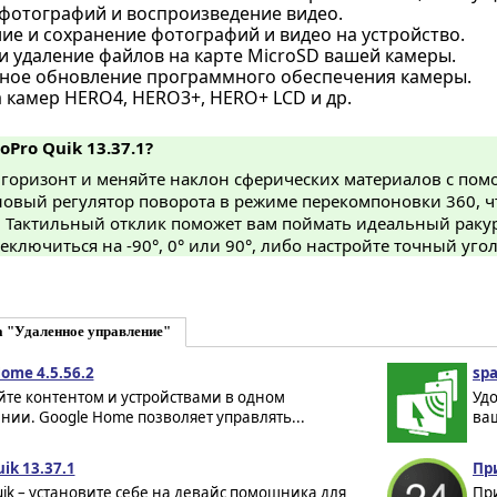
фотографий и воспроизведение видео.
ие и сохранение фотографий и видео на устройство.
и удаление файлов на карте MicroSD вашей камеры.
ное обновление программного обеспечения камеры.
 камер HERO4, HERO3+, HERO+ LCD и др.
oPro Quik 13.37.1?
горизонт и меняйте наклон сферических материалов с пом
овый регулятор поворота в режиме перекомпоновки 360, ч
 Тактильный отклик поможет вам поймать идеальный ракур
ключиться на -90°, 0° или 90°, либо настройте точный уго
а "Удаленное управление"
ome 4.5.56.2
spa
йте контентом и устройствами в одном
Уд
ии. Google Home позволяет управлять...
ваш
ik 13.37.1
Пр
ik – установите себе на девайс помощника для
Пр