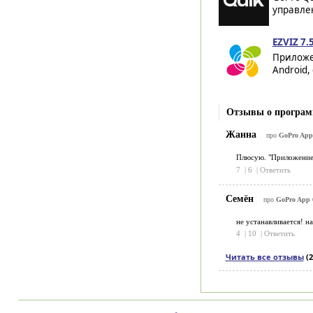
управлен
EZVIZ 7.
Приложе
Android,
Отзывы о програм
Жанна
про
GoPro App
Плюсую. "Приложение 
7
|
6
|
Ответить
Семён
про
GoPro App 
не устанавливается! н
4
|
10
|
Ответить
Читать все отзывы
(2