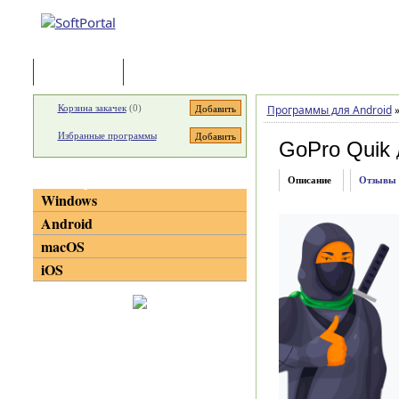
Программы
Статьи
Корзина закачек
(
0
)
Программы для Android
Избранные программы
GoPro Quik
Категории
Описание
Отзывы
Windows
Android
macOS
iOS