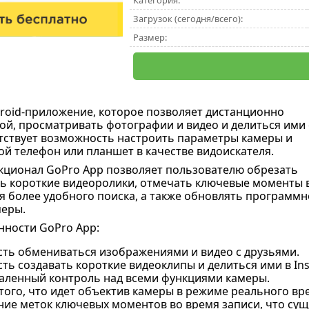
Категория:
Загрузок (сегодня/всего):
Размер:
droid-приложение, которое позволяет дистанционно
ой, просматривать фотографии и видео и делиться ими 
тствует возможность настроить параметры камеры и
ой телефон или планшет в качестве видоискателя.
кционал GoPro App позволяет пользователю обрезать
ть короткие видеоролики, отмечать ключевые моменты 
ля более удобного поиска, а также обновлять программн
меры.
ности GoPro App:
ть обмениваться изображениями и видео с друзьями.
ь создавать короткие видеоклипы и делиться ими в Inst
аленный контроль над всеми функциями камеры.
того, что идет объектив камеры в режиме реального вр
ние меток ключевых моментов во время записи, что су