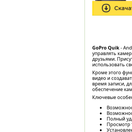
GoPro Quik
- An
управлять камер
друзьями. Прису
использовать св
Кроме этого фун
видео и создава
время записи, д
обеспечение ка
Ключевые особен
Возможнос
Возможност
Полный уд
Просмотр 
Установле