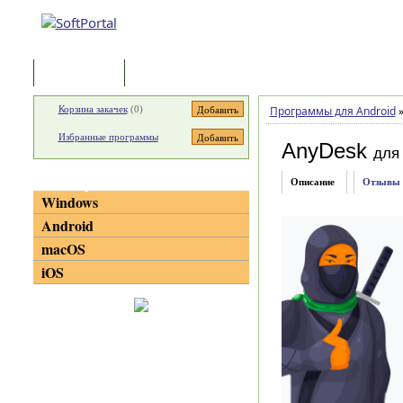
Программы
Статьи
Корзина закачек
(
0
)
Программы для Android
Избранные программы
AnyDesk
для 
Категории
Описание
Отзывы
Windows
Android
macOS
iOS