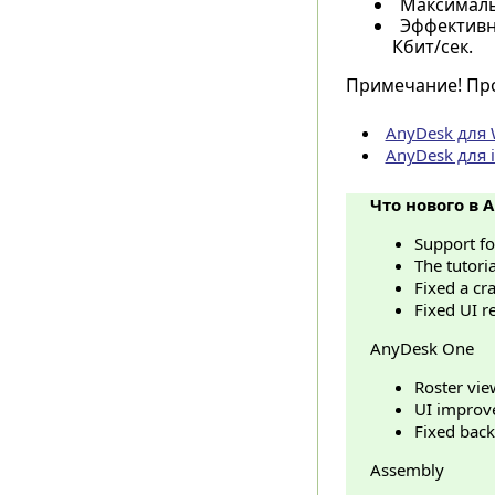
Максималь
Эффективн
Кбит/сек.
Примечание! Про
AnyDesk для
AnyDesk для 
Что нового в A
​Support f
The tutori
Fixed a cr
Fixed UI r
AnyDesk One
​Roster vie
UI improve
Fixed back
Assembly