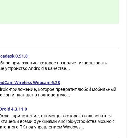
cedesk 0.91.8
обное приложение, которое позволяет использовать
е устройство Android в качестве...
oidCam Wireless Webcam 6.28
droid-приложение, которое превратит любой мобильный
лефон и планшет в полноценную...
Droid 4.3.11.0
Droid - приложение, с помощью которого пользоваться
ктически всеми функциями Android-устройства можно с
ктопного ПК под управлением Windows...