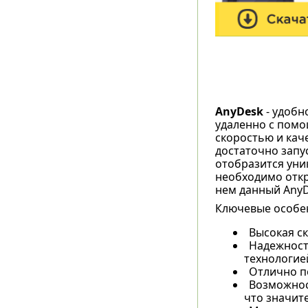
AnyDesk
- удобн
удаленно с помо
скоростью и кач
достаточно запу
отобразится уни
необходимо откр
нем данный AnyD
Ключевые особе
Высокая с
Надежност
технологией
Отлично п
Возможност
что значит