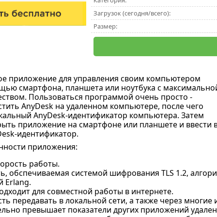
Категория:
Загрузок (сегодня/всего):
Размер:
ое приложение для управления своим компьютером
щью смартфона, планшета или ноутбука c максимально
еством. Пользоваться программой очень просто -
стить AnyDesk на удаленном компьютере, после чего
кальный AnyDesk-идентификатор компьютера. Затем
ыть приложение на смартфоне или планшете и ввести 
esk-идентификатор.
нности приложения:
корость работы.
ь, обспечиваемая системой шифрования TLS 1.2, алгори
 Erlang.
одходит для совместной работы в интернете.
ь передавать в локальной сети, а также через многие 
ельно превышает показатели других приложений удален