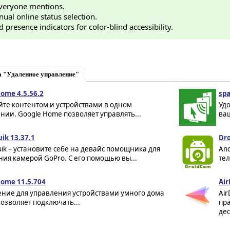
veryone mentions.
al online status selection.
 presence indicators for color-blind accessibility.
а "Удаленное управление"
ome 4.5.56.2
spa
йте контентом и устройствами в одном
Уд
ии. Google Home позволяет управлять...
ваш
ik 13.37.1
Dr
ik – установите себе на девайс помощника для
An
ия камерой GoPro. С его помощью вы...
те
Home 11.5.704
Air
ние для управления устройствами умного дома
Air
Позволяет подключать...
пра
дес