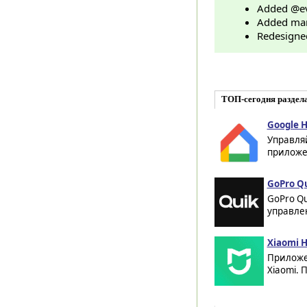
​Added @e
Added manu
Redesigned
ТОП-сегодня раздел
Google H
Управля
приложен
GoPro Qu
GoPro Qu
управлен
Xiaomi 
Приложе
Xiaomi. 