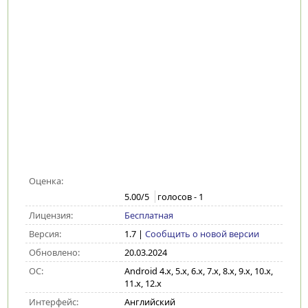
Оценка:
5.00
/5
голосов -
1
Лицензия:
Бесплатная
Версия:
1.7
|
Сообщить о новой версии
Обновлено:
20.03.2024
ОС:
Android 4.x, 5.x, 6.x, 7.x, 8.x, 9.x, 10.x,
11.x, 12.x
Интерфейс:
Английский