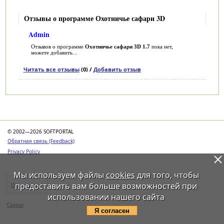
Отзывы о программе Охотничье сафари 3D
Admin
Отзывов о программе
Охотничье сафари 3D 1.7
пока нет,
можете добавить...
Читать все отзывы
(0) /
Добавить отзыв
Категории
© 2002—2026 SOFTPORTAL
Обратная связь (Feedback)
Privacy Policy
Мы используем файлы
cookies
для того, чтобы
предоставить вам больше возможностей при
Программы
использовании нашего сайта
Статьи