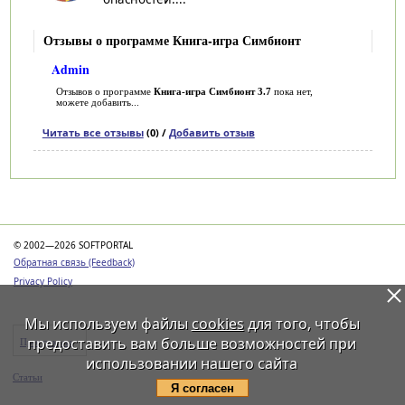
Отзывы о программе Книга-игра Симбионт
Admin
Отзывов о программе
Книга-игра Симбионт 3.7
пока нет,
можете добавить...
Читать все отзывы
(0) /
Добавить отзыв
Категории
© 2002—2026 SOFTPORTAL
Обратная связь (Feedback)
Privacy Policy
Мы используем файлы
cookies
для того, чтобы
предоставить вам больше возможностей при
Программы
использовании нашего сайта
Статьи