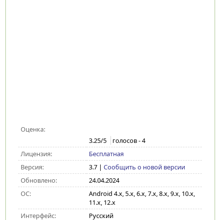
Оценка:
3.25
/5
голосов -
4
Лицензия:
Бесплатная
Версия:
3.7
|
Сообщить о новой версии
Обновлено:
24.04.2024
ОС:
Android 4.x, 5.x, 6.x, 7.x, 8.x, 9.x, 10.x,
11.x, 12.x
Интерфейс:
Русский