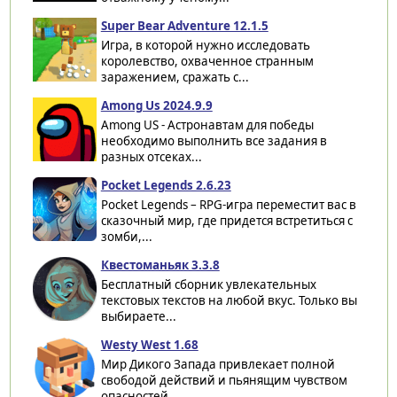
Super Bear Adventure 12.1.5
Игра, в которой нужно исследовать
королевство, охваченное странным
заражением, сражать с...
Among Us 2024.9.9
Among US - Астронавтам для победы
необходимо выполнить все задания в
разных отсеках...
Pocket Legends 2.6.23
Pocket Legends – RPG-игра переместит вас в
сказочный мир, где придется встретиться с
зомби,...
Квестоманьяк 3.3.8
Бесплатный сборник увлекательных
текстовых текстов на любой вкус. Только вы
выбираете...
Westy West 1.68
Мир Дикого Запада привлекает полной
свободой действий и пьянящим чувством
опасностей....