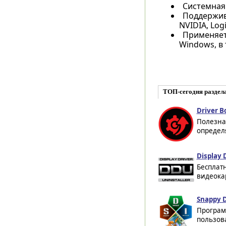
Системная
Поддержива
NVIDIA, Logi
Применяет
Windows, в
ТОП-сегодня раздел
Driver B
Полезна
определя
Display D
Бесплат
видеокар
Snappy D
Програм
пользов