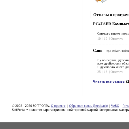
Отзывы о программ
PC4USER Компьют
Снимал о вашем продук
10
|
19
|
Ответить
Саня
про
Driver Fusion
Ну во-первых, русский
всех драйверов и обзо
Я думаю это много для
25
|
16
|
Ответить
Читать все отзывы
(2
© 2002—2026 SOFTPORTAL
О проекте
|
Обратная связь (Feedback)
|
ЧАВО
|
Priv
SoftPortal™ является зарегистрированной торговой маркой. Копирование матер