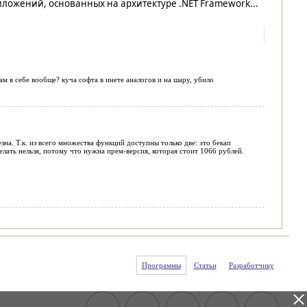
ложений, основанных на архитектуре .NET Framework...
м в себе вообще? куча софта в инете аналогов и на шару, убило
на. Т.к. из всего множества функций доступны только две: это бекап
елать нельзя, потому что нужна прем-версия, которая стоит 1066 рублей.
Программы
Статьи
Разработчику