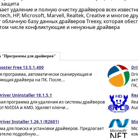
 защита
ет удаление и полную очистку драйверов всех известных 
tech, HP, Microsoft, Marvell, Realtek, Creative и многое др
 облачную базу данных драйверов Treexy, которая обес
 том числе конфликтующие и ненужные драйвера
а "Программы для драйверов"
ooster Free 13.5.1.400
Dri
я программа, автоматически сканирующая и
Dri
ющая драйвера на ПК. После...
ак
ПК,
river Uninstaller 18.1.5.1
Rea
ная программа для удаления из системы драйверов
Rea
т NVIDIA и AMD. Удаляет ключи...
Aud
river Installer 1.26.1 (R2601)
Mic
ма для поиска и установки драйверов. Предлагает
Mic
ателю подробную...
ко