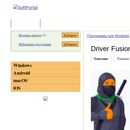
Программы
Статьи
Корзина закачек
(
0
)
Программы для Windows
Избранные программы
Driver Fusio
Категории
Описание
Отзывы
Windows
Android
macOS
iOS