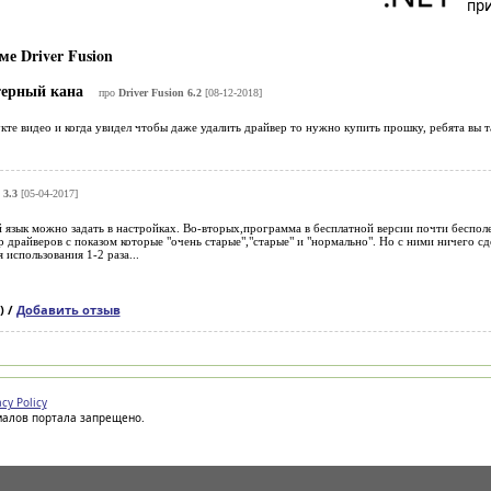
при
е Driver Fusion
ерный кана
про
Driver Fusion 6.2
[08-12-2018]
те видео и когда увидел чтобы даже удалить драйвер то нужно купить прошку, ребята вы та
 3.3
[05-04-2017]
 язык можно задать в настройках. Во-вторых,программа в бесплатной версии почти бесполез
р драйверов с показом которые "очень старые","старые" и "нормально". Но с ними ничего сд
 использования 1-2 раза...
) /
Добавить отзыв
acy Policy
иалов портала запрещено.