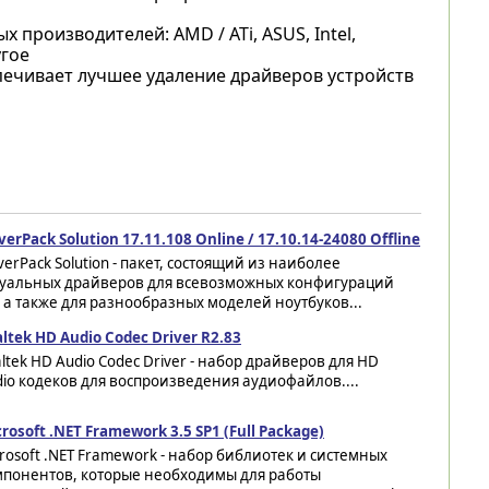
производителей: AMD / ATi, ASUS, Intel,
угое
печивает лучшее удаление драйверов устройств
verPack Solution 17.11.108 Online / 17.10.14-24080 Offline
verPack Solution - пакет, состоящий из наиболее
туальных драйверов для всевозможных конфигураций
 а также для разнообразных моделей ноутбуков...
ltek HD Audio Codec Driver R2.83
ltek HD Audio Codec Driver - набор драйверов для HD
io кодеков для воспроизведения аудиофайлов....
rosoft .NET Framework 3.5 SP1 (Full Package)
rosoft .NET Framework - набор библиотек и системных
мпонентов, которые необходимы для работы