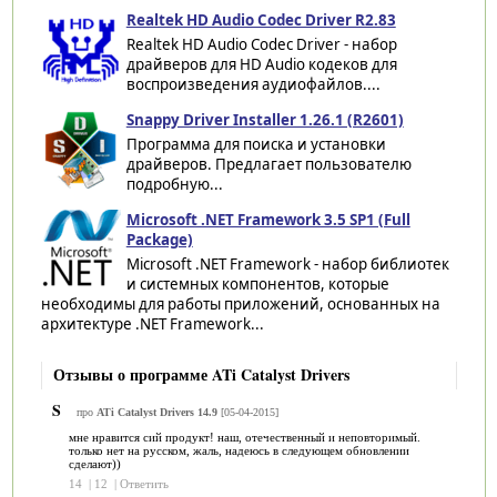
Realtek HD Audio Codec Driver R2.83
Realtek HD Audio Codec Driver - набор
драйверов для HD Audio кодеков для
воспроизведения аудиофайлов....
Snappy Driver Installer 1.26.1 (R2601)
Программа для поиска и установки
драйверов. Предлагает пользователю
подробную...
Microsoft .NET Framework 3.5 SP1 (Full
Package)
Microsoft .NET Framework - набор библиотек
и системных компонентов, которые
необходимы для работы приложений, основанных на
архитектуре .NET Framework...
Отзывы о программе ATi Catalyst Drivers
S
про
ATi Catalyst Drivers 14.9
[05-04-2015]
мне нравится сий продукт! наш, отечественный и неповторимый.
только нет на русском, жаль, надеюсь в следующем обновлении
сделают))
14
|
12
|
Ответить