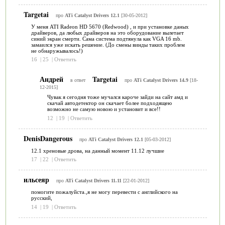
Targetai
про
ATi Catalyst Drivers 12.1
[30-05-2012]
У меня ATI Radeon HD 5670 (Redwood) , и при установке даных
драйверов, да любых драйверов на это оборудование вылетает
синий экран смерти. Сама система подтянула как VGA 16 mb.
замаился уже искать решение. (До смены винды таких проблем
не обнаружывалось!)
16
|
25
|
Ответить
Андрей
Targetai
в ответ
про
ATi Catalyst Drivers 14.9
[18-
12-2015]
Чувак я сегодня тоже мучался кароче зайди на сайт амд и
скачай автодетектор он скачает более подходящею
возможно не самую новою и установит и все!!
12
|
19
|
Ответить
DenisDangerous
про
ATi Catalyst Drivers 12.1
[05-03-2012]
12.1 хреновые дрова, на данный момент 11.12 лучшие
17
|
22
|
Ответить
ильсеяр
про
ATi Catalyst Drivers 11.11
[22-01-2012]
помогите пожалуйста.,я не могу перевести с английского на
русский,
14
|
19
|
Ответить