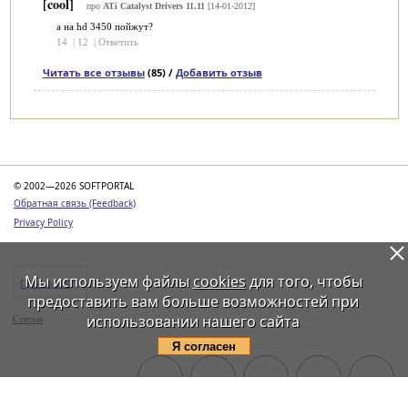
[cool]
про
ATi Catalyst Drivers 11.11
[14-01-2012]
а на hd 3450 пойжут?
14
|
12
|
Ответить
Читать все отзывы
(85) /
Добавить отзыв
Категории
© 2002—2026 SOFTPORTAL
Обратная связь (Feedback)
Privacy Policy
Мы используем файлы
cookies
для того, чтобы
Программы
предоставить вам больше возможностей при
использовании нашего сайта
Статьи