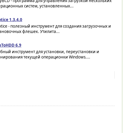
yBCD - программа для управления загрузкой нескольких
рационных систем, установленных...
tice 1.3.4.0
tice - полезный инструмент для создания загрузочных и
ановочных флешек. Утилита...
nToHDD 6.9
бный инструмент для установки, переустановки и
онирования текущей операционки Windows....