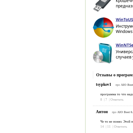
Крошечн
предназ
WinToUS
Инструм
Windows 
WinNTSet
Универса
случаев 
Отзывы о програм
tsypkov1
про
AIO Boot
программа то что над
8
|
7
|
Ответить
Антон
про
AIO Boot 0.
Че то не понял. Этой 
14
|
11
|
Ответить