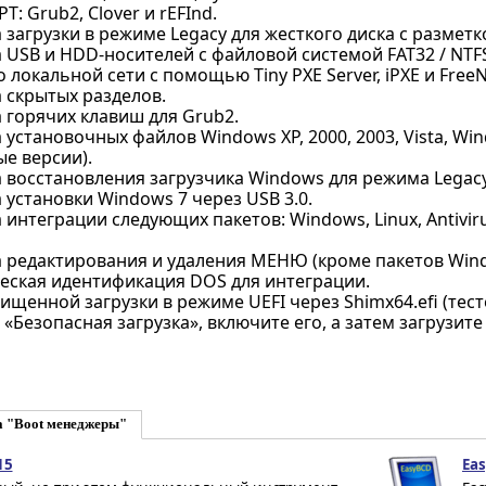
T: Grub2, Clover и rEFInd.
загрузки в режиме Legacy для жесткого диска с разметк
USB и HDD-носителей с файловой системой FAT32 / NTFS 
о локальной сети с помощью Tiny PXE Server, iPXE и FreeN
 скрытых разделов.
 горячих клавиш для Grub2.
установочных файлов Windows XP, 2000, 2003, Vista, Windo
е версии).
восстановления загрузчика Windows для режима Legacy 
установки Windows 7 через USB 3.0.
интеграции следующих пакетов: Windows, Linux, Antiviru
 редактирования и удаления МЕНЮ (кроме пакетов Wind
еская идентификация DOS для интеграции.
щенной загрузки в режиме UEFI через Shimx64.efi (тес
 «Безопасная загрузка», включите его, а затем загрузите /
а "Boot менеджеры"
15
Eas