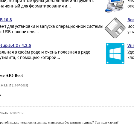
ый, но при этом функциональный инструмент,
Eas
наченный для форматирования и...
опе
B 10.8
Boo
ент для установки и запуска операционной системы
Boo
с USB-накопителя...
уст
up 5.4.2 / 4.2.5
Wi
льная в своём роде и очень полезная в ряде
Удо
утилита, с помощью которой...
кл
ме AIO Boot
 0.9.8.17
[16-07-2019]
о
9.5.15
[12-08-2017]
прогой можно установить линукс с виндовса без флешки и диска? Так получается?