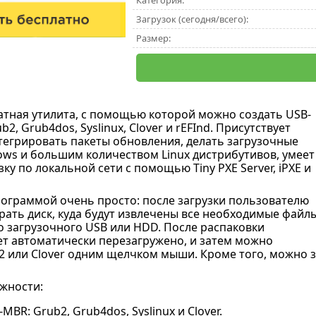
Категория:
Загрузок (сегодня/всего):
Размер:
атная утилита, с помощью которой можно создать USB-
2, Grub4dos, Syslinux, Clover и rEFInd. Присутствует
егрировать пакеты обновления, делать загрузочные
ows и большим количеством Linux дистрибутивов, умеет
ку по локальной сети с помощью Tiny PXE Server, iPXE и
ограммой очень просто: после загрузки пользователю
ать диск, куда будут извлечены все необходимые файл
о загрузочного USB или HDD. После распаковки
т автоматически перезагружено, и затем можно
2 или Clover одним щелчком мыши. Кроме того, можно з
жности:
MBR: Grub2, Grub4dos, Syslinux и Clover.