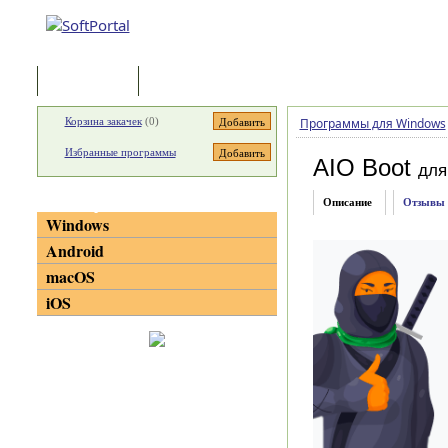
Программы
Статьи
Корзина закачек
(
0
)
Программы для Windows
Избранные программы
AIO Boot
для
Категории
Описание
Отзывы
Windows
Android
macOS
iOS