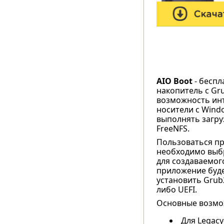
AIO Boot
- беспл
накопитель с Grub
возможность инт
носители с Wind
выполнять загруз
FreeNFS.
Пользоваться пр
необходимо выбр
для создаваемог
приложение буде
установить Grub
либо UEFI.
Основные возмо
Для Legacy-