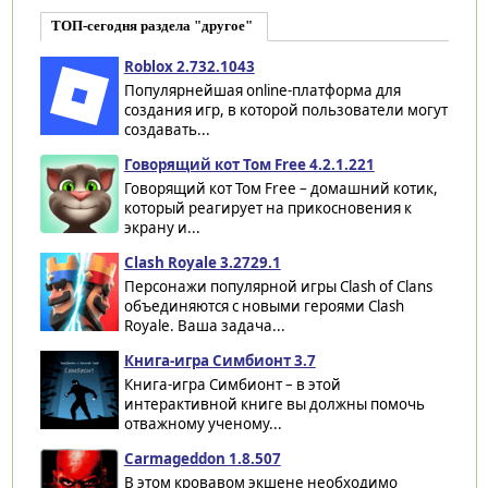
ТОП-сегодня раздела "другое"
Roblox 2.732.1043
Популярнейшая online-платформа для
создания игр, в которой пользователи могут
создавать...
Говорящий кот Том Free 4.2.1.221
Говорящий кот Том Free – домашний котик,
который реагирует на прикосновения к
экрану и...
Clash Royale 3.2729.1
Персонажи популярной игры Clash of Clans
объединяются с новыми героями Clash
Royale. Ваша задача...
Книга-игра Симбионт 3.7
Книга-игра Симбионт – в этой
интерактивной книге вы должны помочь
отважному ученому...
Carmageddon 1.8.507
В этом кровавом экшене необходимо