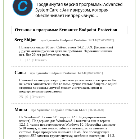
Продвинутая версия программы Advanced
SystemCare с Антивирусом, которая
обеспечивает непрерывную...
Отзывы о программе Symantec Endpoint Protection
Serg Shijan
про
Symantec Endpoint Protection 14.3.0
[23-09-2022]
Пользуюсь около 20 лет. Сейчас стоит 14.2.5569. (Бесплатная)
Другие антивирусники даже не пробовал. Нареканий никаких
нет. Все 20 лет работает как часы.
11
|
17
|
Ответить
Саша
про
Symantec Endpoint Protection 14.3.0
[08-03-2021]
Сложный антивирус:надо правильно установить и настроить.Кто
не хочет заниматься и без головы -лучше ставьте.Защита с одной
стороны хорошая,с другой может уничтожать кряки и
подозрительные программы.
25
|
9
|
Ответить
Миша
про
Symantec Endpoint Protection 14.0.1
[30-08-2020]
На Windows 8.1 стоит SEP версии 12.1.6 (неуправляемый
клиент). Поддержка для Windows 8.1 включена еще в версии
12.1.5, также поддерживается Windows 10. Настройка занимает
5-10 минут, потом можно забыть - антивирус не заметен в
системе. Пара процессов занимает 10 мб. Все последующие
версии SEP заметно грузят систему, особенно последняя - 14.3.