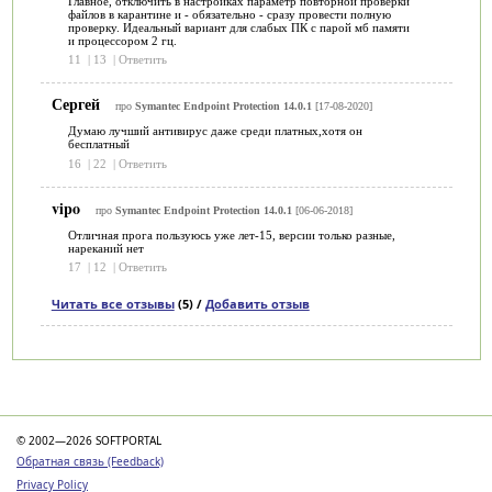
Главное, отключить в настройках параметр повторной проверки
файлов в карантине и - обязательно - сразу провести полную
проверку. Идеальный вариант для слабых ПК с парой мб памяти
и процессором 2 гц.
11
|
13
|
Ответить
Сергей
про
Symantec Endpoint Protection 14.0.1
[17-08-2020]
Думаю лучший антивирус даже среди платных,хотя он
бесплатный
16
|
22
|
Ответить
vipo
про
Symantec Endpoint Protection 14.0.1
[06-06-2018]
Отличная прога пользуюсь уже лет-15, версии только разные,
нареканий нет
17
|
12
|
Ответить
Читать все отзывы
(5) /
Добавить отзыв
Категории
© 2002—2026 SOFTPORTAL
Обратная связь (Feedback)
Privacy Policy