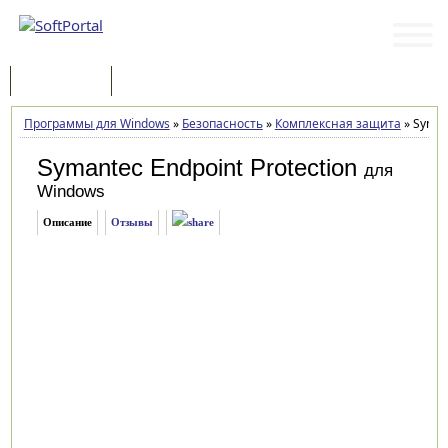
Программы
Статьи
Программы для Windows
»
Безопасность
»
Комплексная защита
»
Symant
Symantec Endpoint Protection
для
Windows
Описание
Отзывы