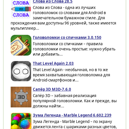
Слова из Слова 28.5
Слова из Слова - одна из лучших
головоломок со словами для Android в
замечательном бумажном стиле. Для
прохождения вам доступны 96 уровней, также имеется
мультиплеер...
Головоломки со спичками 3.0.150
Головоломки со спичками – правила
головоломки очень простые: нужно убрать
или добавить...
That Level Again 2.03
That Level Again - необычная, но в то же
время захватывающая головоломка для
Android-смартфонов и...
Сапёр 3D M3D-7.6.0
Сапёр 3D – забавная реализация
популярной головоломки. Как и прежде, вы
должны найти...
Зума Легенда - Marble Legend 6.602.239
Зума Легенда - Marble Legend – по экрану
движется лента с шариками разных цветов,