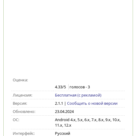
Оценка:
4.33
/5
голосов -
3
Лицензия:
Бесплатная (с рекламой)
Версия:
2.1.1
|
Сообщить о новой версии
Обновлено:
23.04.2024
ОС:
Android 4.x, 5.x, 6.x, 7.x, 8.x, 9.x, 10.x,
11.x, 12.x
Интерфейс:
Русский