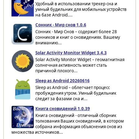
Удобный в использовании трекер сна и
умный будильник для мобильных устройств
на базе Android....
Сонник - Мир снов 1.0.6
Сонник - Мир Снов – содержит более 28
сонников и книг о сновидениях. Вашему
вниманию...
Solar Activity Monitor Widget 3.4.3
Solar Activity Monitor Widget – геомагнитная
солнечная активность может стать
причиной плохого...
Sleep as Android 20260616
Sleep as Android – облегчает процесс
пробуждения утром. Умный будильник
следит за фазами сна и...
Книга сновидений 1.0.39
Книга сновидений - отличный сборник
толкования Ваших сновидений, в котором
собрана информация объяснения снов из
множества источников...