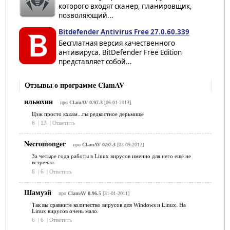
которого входят сканер, планировщик,
позволяющий...
Bitdefender Antivirus Free 27.0.60.339
Бесплатная версия качественного
антивируса. BitDefender Free Edition
представляет собой...
Отзывы о программе ClamAV
ильюхин
про
ClamAV 0.97.3
[06-01-2013]
Цэж просто кхлам...гы редкостное дерьмище
6
|
13
|
Ответить
Necromonger
про
ClamAV 0.97.3
[03-09-2012]
За четыре года работы в Linux вирусов именно для него ещё не
встречал.
8
|
6
|
Ответить
Шамуэй
про
ClamAV 0.96.5
[31-01-2011]
Так вы сравните количество вирусов для Windows и Linux. На
Linux вирусов очень мало.
6
|
6
|
Ответить