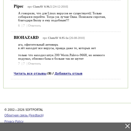
Pipec
про
ClamAV 0.96.5
[24-12-2010]
А говорили, что для Linux вирусов не существует(( Только
собирался перейти. Тогда уж лучше Окна. Поможем сиротам,
благодаря Биллу и ему подобным!!!
6
|
7
|
Ответить
BIOHAZARD
про
ClamAV 0.95-1a
[26-08-2010]
ага, офигительный антивирь
в лёт находит все вирусы, правда даже те, которых нет
только что находил штук 200 Worm.Palevo-9668, но немного
подумал, обновил базы и больше так не шутит
7
|
7
|
Ответить
Читать все отзывы
(9) /
Добавить отзыв
Категории
© 2002—2026 SOFTPORTAL
Обратная связь (Feedback)
Privacy Policy