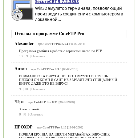
SecureCRT 9.7.2.3858
Win32 эмулятор терминала, позволяющий
производить соединения с компьютером в
локальной...
Отзывы о программе CuteFTP Pro
Alexander
про
CuteFTP Pro 8.3.4
[30-06-2011]
Программа удобная в работе с сервисами narod по FTP
13
|
9
|
Ответить
Антон
про
CuteFTP Pro 8.3.3
[09-06-2010]
ВНИМАНИЕ! ТА ВИРУСА НЕТ ПОТОМУЧТО ОН ОЧЕНЬ
ПЛОХОЙ ОН КОМП И САЙТ НЕ ЗАРАЗИТ ЭТО СПИЦАЛЬНЫЙ
ВИРУС ДАЖЕ ЭТО НЕ ВИРУС!
9
|
10
|
Ответить
Чёрт
про
CuteFTP Pro 8.31
[30-12-2008]
Хлам полный
8
|
8
|
Ответить
ПРОХОР
про
CuteFTP Pro 8.10
[19-01-2008]
ПОЛНАЯ ЕРУНДА НА ШЕСТИ МЕГАБАЙТАХ ВИРУСНИК