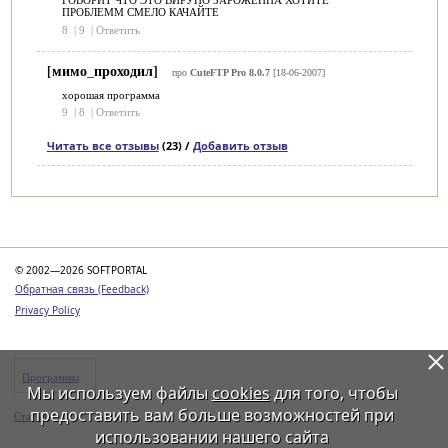
ГОВОРИТ ЧТО ЭТО ВИРУНО ЗАРОЖЕННА ХОТИТЕ
ПРОБЛЕММ СМЕЛО КАЧАЙТЕ
8
|
9
|
Ответить
[мимо_проходил]
про
CuteFTP Pro 8.0.7
[18-06-2007]
хорошая программа
9
|
8
|
Ответить
Читать все отзывы
(23) /
Добавить отзыв
Категории
© 2002—2026 SOFTPORTAL
Обратная связь (Feedback)
Privacy Policy
Программы
Мы используем файлы
cookies
для того, чтобы
предоставить вам больше возможностей при
Статьи
использовании нашего сайта