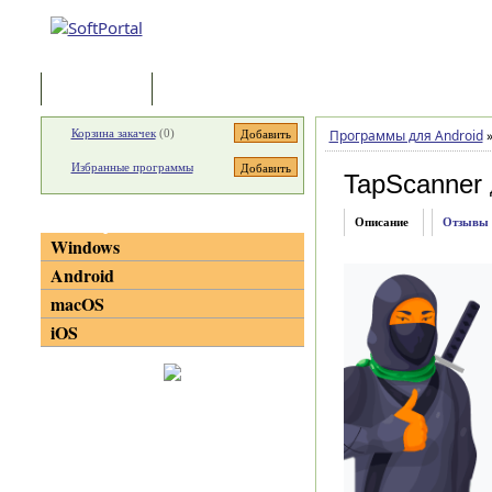
Программы
Статьи
Корзина закачек
(
0
)
Программы для Android
Избранные программы
TapScanner
Категории
Описание
Отзывы
Windows
Android
macOS
iOS