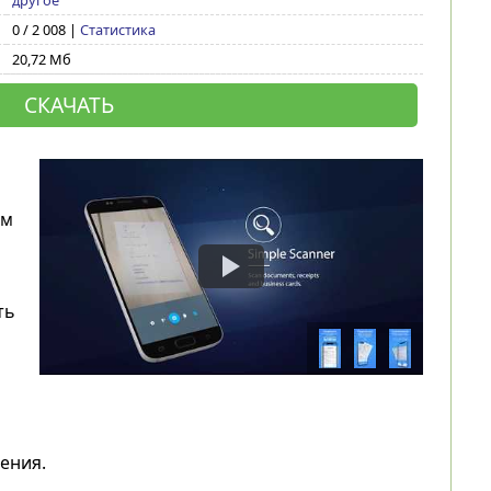
другое
0 / 2 008 |
Статистика
20,72 Мб
СКАЧАТЬ
ом
ть
ения.