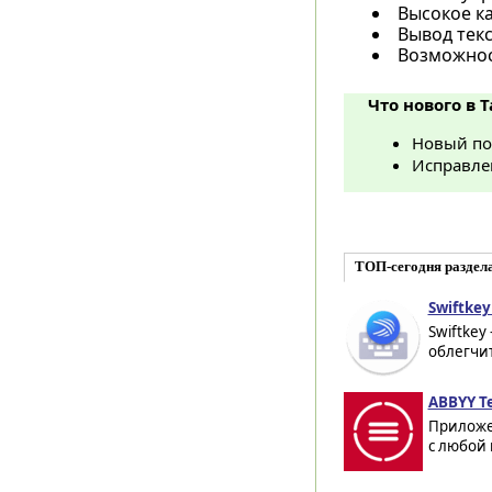
Высокое к
Вывод текс
Возможнос
Что нового в T
Новый по
Исправле
ТОП-сегодня раздел
Swiftkey
Swiftkey
облегчит
ABBYY Te
Приложе
с любой 