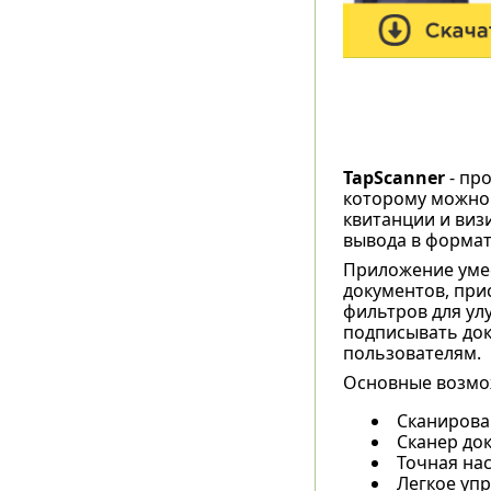
TapScanner
- про
которому можно 
квитанции и виз
вывода в формат
Приложение уме
документов, при
фильтров для ул
подписывать док
пользователям.
Основные возмо
Сканирован
Сканер до
Точная на
Легкое уп