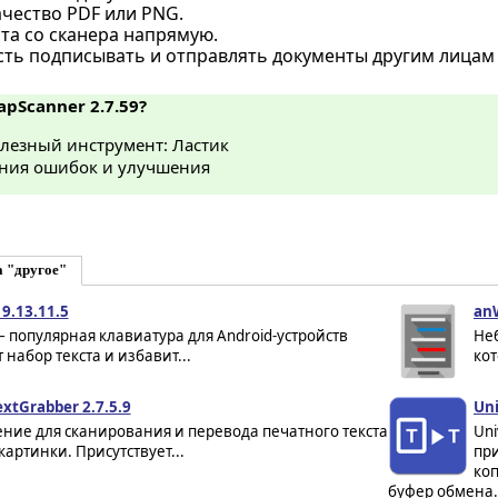
ачество PDF или PNG.
та со сканера напрямую.
ть подписывать и отправлять документы другим лицам 
apScanner 2.7.59?
лезный инструмент: Ластик
ния ошибок и улучшения
а "другое"
 9.13.11.5
anW
 – популярная клавиатура для Android-устройств
Не
 набор текста и избавит...
кот
xtGrabber 2.7.5.9
Uni
ние для сканирования и перевода печатного текста
Uni
картинки. Присутствует...
пр
ко
буфер обмена.