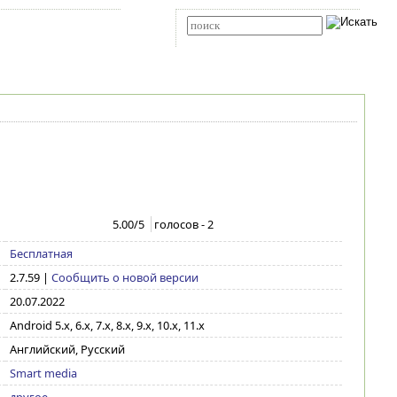
Карта сайта
RSS
Расширенный поиск
5.00
/5
голосов -
2
Бесплатная
2.7.59
|
Сообщить о новой версии
20.07.2022
Android 5.x, 6.x, 7.x, 8.x, 9.x, 10.x, 11.x
Английский, Русский
Smart media