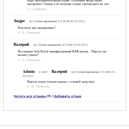
Надо просыпаться когда будят! Особенно когда будит
прозрение! Спишь и не можешь сумму скопировать во сне.
1
|
|
Ответить
Андре
про
Сумма прописью 3.7.14.10
[02-10-2021]
Результат как скопировать?
4
|
6
|
Ответить
Валерий
про
Сумма прописью 3.7.14.9
[14-06-2021]
На сервере Soft-Portal зашифрованный RAR-архив... Пароль где
можно узнать?
4
|
4
|
Ответить
Admin
Валерий
в ответ
про
Сумма прописью 3.7.14.9
[14-
06-2021]
Пароль summ (указан рядом с ссылкой загрузки).
6
|
8
|
Ответить
Читать все отзывы
(7) /
Добавить отзыв
Категории