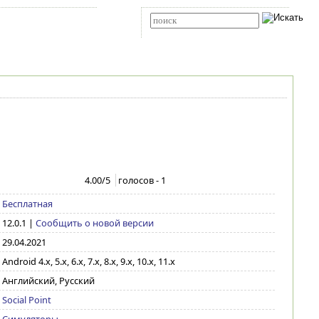
Карта сайта
RSS
Расширенный поиск
4.00
/5
голосов -
1
Бесплатная
12.0.1
|
Сообщить о новой версии
29.04.2021
Android 4.x, 5.x, 6.x, 7.x, 8.x, 9.x, 10.x, 11.x
Английский, Русский
Social Point