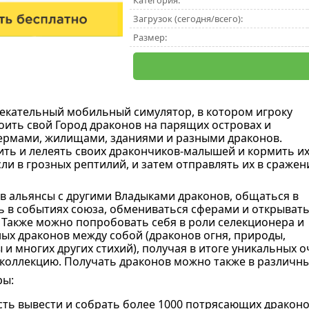
Категория:
Загрузок (сегодня/всего):
Размер:
лекательный мобильный симулятор, в котором игроку
оить свой Город драконов на парящих островах и
ермами, жилищами, зданиями и разными драконов.
ть и лелеять своих дракончиков-малышей и кормить их
ли в грозных рептилий, и затем отправлять их в сражен
в альянсы с другими Владыками драконов, общаться в
ть в событиях союза, обмениваться сферами и открыват
 Также можно попробовать себя в роли селекционера и
ых драконов между собой (драконов огня, природы,
ы и многих других стихий), получая в итоге уникальных
коллекцию. Получать драконов можно также в различны
ры:
ть вывести и собрать более 1000 потрясающих драконов