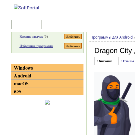
Программы
Статьи
Корзина закачек
(
0
)
Программы для Android
Избранные программы
Dragon City
Категории
Описание
Отзывы
Windows
Android
macOS
iOS