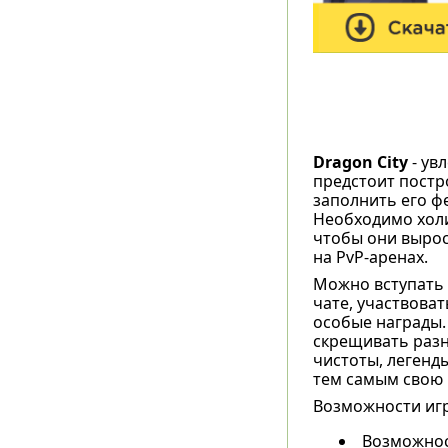
Dragon City
- ув
предстоит постр
заполнить его ф
Необходимо холи
чтобы они вырос
на PvP-аренах.
Можно вступать 
чате, участвова
особые награды.
скрещивать разн
чистоты, легенд
тем самым свою 
Возможности иг
Возможнос