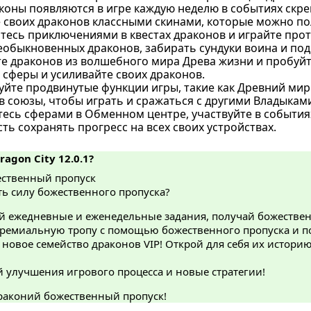
коны появляются в игре каждую неделю в событиях скре
 своих драконов классными скинами, которые можно по
есь приключениями в квестах драконов и играйте проти
еобыкновенных драконов, забирать сундуки воина и под
е драконов из волшебного мира Древа жизни и пробуйт
 сферы и усиливайте своих драконов.
уйте продвинутые функции игры, такие как Древний мир
в союзы, чтобы играть и сражаться с другими Владыкам
есь сферами в Обменном центре, участвуйте в событиях
ь сохранять прогресс на всех своих устройствах.
ragon City 12.0.1?
ственный пропуск
ь силу божественного пропуска?
 ежедневные и еженедельные задания, получай божествен
ремиальную тропу с помощью божественного пропуска и по
новое семейство драконов VIP! Открой для себя их истори
 улучшения игрового процесса и новые стратегии!
раконий божественный пропуск!