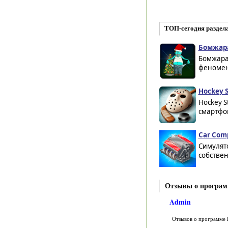
ТОП-сегодня раздел
Бомжара
Бомжара 
феномена
Hockey S
Hockey S
смартфон
Car Comp
Симулято
собствен
Отзывы о программ
Admin
Отзывов о программе