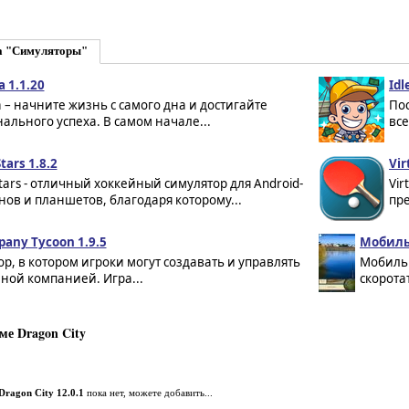
а "Симуляторы"
 1.1.20
Idl
– начните жизнь с самого дна и достигайте
По
льного успеха. В самом начале...
все
tars 1.8.2
Vir
tars - отличный хоккейный симулятор для Android-
Vir
ов и планшетов, благодаря которому...
пре
any Tycoon 1.9.5
Мобильн
р, в котором игроки могут создавать и управлять
Мобильн
ной компанией. Игра...
скорота
е Dragon City
Dragon City 12.0.1
пока нет, можете добавить...