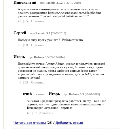
Иннокентий
про
Radmin 3.5.2.1
[22-10-2019]
А для личного некоммерческого использования можно ли
хранить содержимое https://www.sendspace.com/file/p8xdmc
распакованным C:\Windows\SysWOW64\rserver30 ?
42
|
55
|
Ответить
Сергей
про
Radmin 3.5
[03-03-2016]
Пользую энту прогу уже лет 5. Работает четко
65
|
60
|
Ответить
Игорь
про
Radmin 3.5
[22-12-2014]
Попробуйте лучше Ammy Admin, скачал и пользуйся, никакой
дополнительной информации не нужно, больше скажу: даже
установки не нужно. прога шифрует данные (если вдруг..),
хорошо работает при медленном инете, ну и за NAT, конечно.
намного лучше!
48
|
53
|
Ответить
truth
Игорь
в ответ
про
Radmin 3.5
[10-07-2015]
за натом и радмин прекрасно работает, ammy - такой же
тормоз, как и tv. Единственная альтернатива радмину -
litemanager, остальное - тормоза
65
|
67
|
Ответить
Читать все отзывы
(26) /
Добавить отзыв