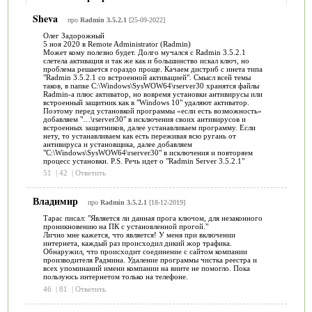
Sheva
про
Radmin 3.5.2.1
[25-09-2022]
Олег Задорожный
5 ноя 2020 в Remote Administrator (Radmin)
Может кому полезно будет. Долго мучался с Radmin 3.5.2.1
слетела активация и так же как и большинство искал ключ, но
проблема решается гораздо проще. Качаем дистриб с инета типа
"Radmin 3.5.2.1 со встроенной активацией". Смысл всей темы
таков, в папке C:\Windows\SysWOW64\rserver30 хранятся файлы
Radmin-а плюс активатор, но вовремя установки антивирусы или
встроенный защитник как в "Windows 10" удаляют активатор.
Поэтому перед установкой программы «если есть возможность»
добавляем "…\rserver30" в исключения своих антивирусов и
встроенных защитников, далее устанавливаем программу. Если
нету, то устанавливаем как есть переживая всю ругань от
антивируса и установщика, далее добавляем
"C:\Windows\SysWOW64\rserver30" в исключения и повторяем
процесс установки. P.S. Речь идет о "Radmin Server 3.5.2.1"
51
|
42
|
Ответить
Владимир
про
Radmin 3.5.2.1
[18-12-2019]
Тарас писал: "Является ли данная прога ключом, для незаконного
проникновению на ПК с установленной прогой."
Лично мне кажется, что является! У меня при включении
интернета, каждый раз происходил дикий жор трафика.
Обнаружил, что происходит соединение с сайтом компании
производителя Радмина. Удаление программы чистка реестра и
всех упоминаний имени компании на винте не помогло. Пока
пользуюсь интернетом только на телефоне.
46
|
81
|
Ответить