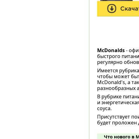
McDonalds
- офи
быстрого питани
регулярно обно
Имеется рубрика 
чтобы может быт
McDonald's, а т
разнообразных а
В рубрике питан
и энергетическа
соуса.
Присутствует по
будет проложен д
Что нового в M