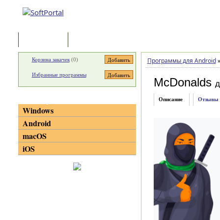
Программы
Статьи
Корзина закачек
(
0
)
Программы для Android
Избранные программы
McDonalds
д
Категории
Описание
Отзывы
Windows
Android
macOS
iOS