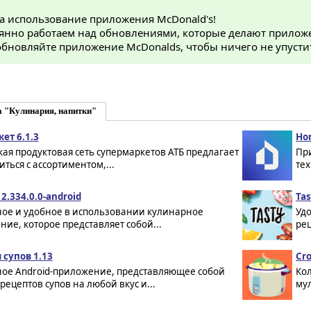
за использование приложения McDonald's!
янно работаем над обновлениями, которые делают прилож
бновляйте приложение McDonalds, чтобы ничего не упусти
 "Кулинария, напитки"
ет 6.1.3
Ho
ая продуктовая сеть супермаркетов АТБ предлагает
Пр
ться с ассортиментом,...
тех
2.334.0.0-android
Tas
ное и удобное в использовании кулинарное
Удо
ие, которое представляет собой...
рец
 супов 1.13
Cro
ное Android-приложение, представляющее собой
Ко
рецептов супов на любой вкус и...
мул