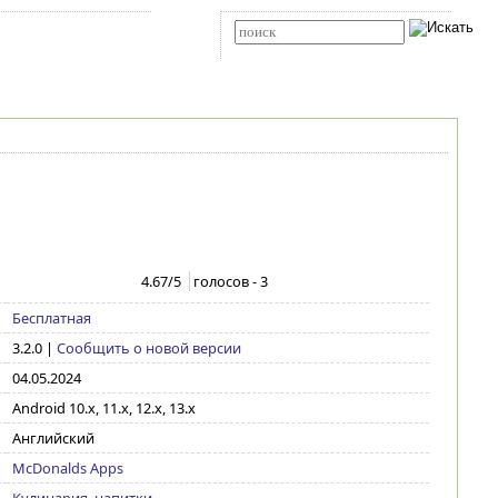
Карта сайта
RSS
Расширенный поиск
4.67
/5
голосов -
3
Бесплатная
3.2.0
|
Сообщить о новой версии
04.05.2024
Android 10.x, 11.x, 12.x, 13.x
Английский
McDonalds Apps