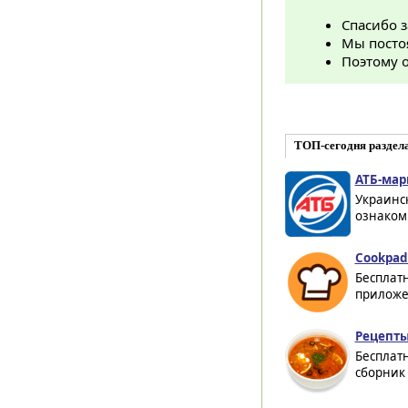
Спасибо 
Мы посто
Поэтому о
ТОП-сегодня раздела
АТБ-марк
Украинск
ознакоми
Cookpad 
Бесплат
приложен
Рецепты
Бесплат
сборник 