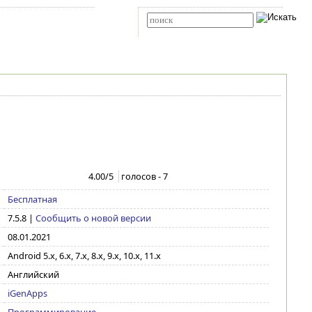
Карта сайта
RSS
Расширенный поиск
4.00
/5
голосов -
7
Бесплатная
7.5.8
|
Сообщить о новой версии
08.01.2021
Android 5.x, 6.x, 7.x, 8.x, 9.x, 10.x, 11.x
Английский
iGenApps