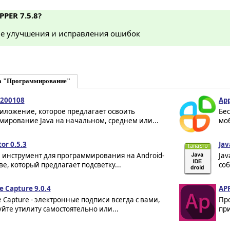
PPER 7.5.8?
е улучшения и исправления ошибок
а "Программирование"
.200108
App
риложение, которое предлагает освоить
Бе
мирование Java на начальном, среднем или...
мо
or 0.5.3
Jav
 инструмент для программирования на Android-
Jav
ве, который предлагает подсветку...
со
e Capture 9.0.4
APP
e Capture - электронные подписи всегда с вами,
Пр
йте утилиту самостоятельно или...
при