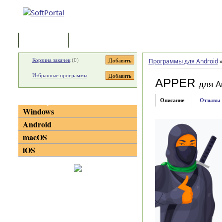
Программы
Статьи
Корзина закачек
(
0
)
Программы для Android
Избранные программы
APPER
для A
Категории
Описание
Отзывы
Windows
Android
macOS
iOS