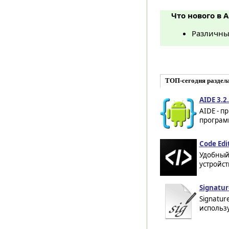
Что нового в A
Различны
ТОП-сегодня раздел
AIDE 3.2
AIDE - п
програм
Code Edit
Удобный
устройст
Signatur
Signatur
использу