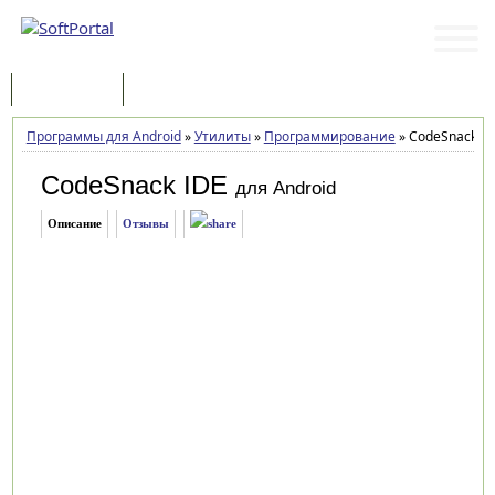
Программы
Статьи
Программы для Android
»
Утилиты
»
Программирование
»
CodeSnack IDE
CodeSnack IDE
для Android
Описание
Отзывы