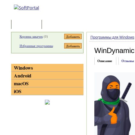
Программы
Статьи
Корзина закачек
(
0
)
Программы для Windows
Избранные программы
WinDynamic
Категории
Описание
Отзывы
Windows
Android
macOS
iOS