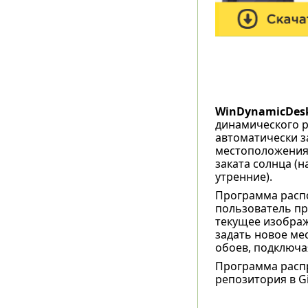
WinDynamicDes
динамического р
автоматически з
местоположения 
заката солнца (н
утренние).
Программа распо
пользователь пр
текущее изображ
задать новое ме
обоев, подключа
Программа распро
репозитория в Gi