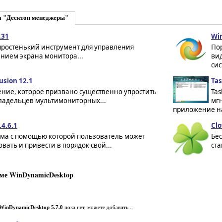
а "Десктоп менеджеры"
.31
Win
- простенький инструмент для управления
По
нием экрана монитора...
ви
сис
usion 12.1
Tas
ние, которое призвано существенно упростить
Tas
ладельцев мультимониторных...
мгн
приложение на
.4.6.1
Clo
ма с помощью которой пользователь может
Бе
вать и привести в порядок свой...
ст
ме WinDynamicDesktop
WinDynamicDesktop 5.7.0
пока нет, можете добавить...