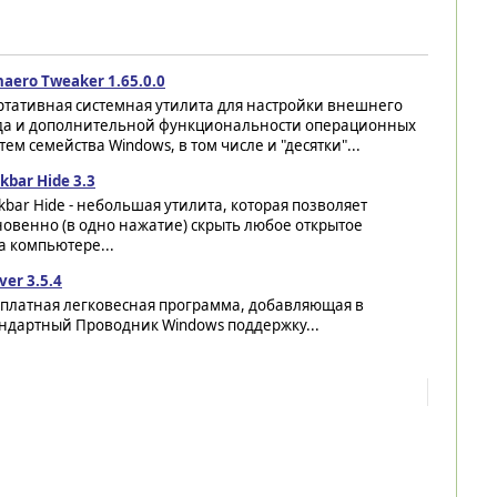
aero Tweaker 1.65.0.0
ртативная системная утилита для настройки внешнего
да и дополнительной функциональности операционных
тем семейства Windows, в том числе и "десятки"...
kbar Hide 3.3
kbar Hide - небольшая утилита, которая позволяет
овенно (в одно нажатие) скрыть любое открытое
 компьютере...
ver 3.5.4
сплатная легковесная программа, добавляющая в
андартный Проводник Windows поддержку...