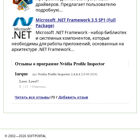
драйверов. Предлагает пользователю
подробную...
Microsoft .NET Framework 3.5 SP1 (Full
Package)
Microsoft .NET Framework - набор библиотек
и системных компонентов, которые
необходимы для работы приложений, основанных на
архитектуре .NET Framework...
Отзывы о программе Nvidia Profile Inspector
1arque
про
Nvidia Profile Inspector 2.4.0.4
[24-08-2024]
Love. Love!!
8
|
21
|
Ответить
Читать все отзывы
(1) /
Добавить отзыв
Категории
© 2002—2026 SOFTPORTAL