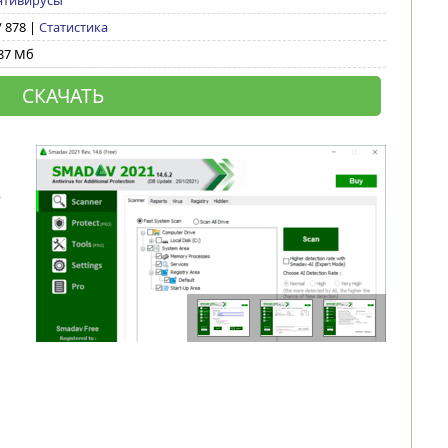
нтивирусы
/ 878 |
Статистика
87 Мб
СКАЧАТЬ
т