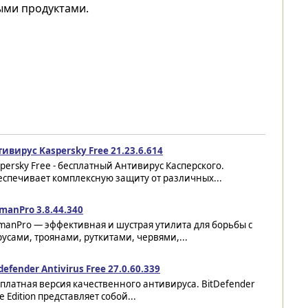
ыми продуктами.
ивирус Kaspersky Free 21.23.6.614
persky Free - бесплатный Антивирус Касперского.
еспечивает комплексную защиту от различных...
manPro 3.8.44.340
manPro — эффективная и шустрая утилита для борьбы с
усами, троянами, руткитами, червями,...
defender Antivirus Free 27.0.60.339
платная версия качественного антивируса. BitDefender
e Edition представляет собой...