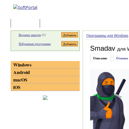
Программы
Статьи
Корзина закачек
(
0
)
Программы для Windows
Избранные программы
Smadav
для 
Категории
Описание
Отзывы
Windows
Android
macOS
iOS