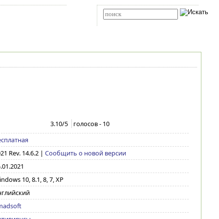
Карта сайта
RSS
Расширенный поиск
3.10
/5
голосов -
10
есплатная
21 Rev. 14.6.2
|
Сообщить о новой версии
.01.2021
ndows 10, 8.1, 8, 7, XP
нглийский
madsoft