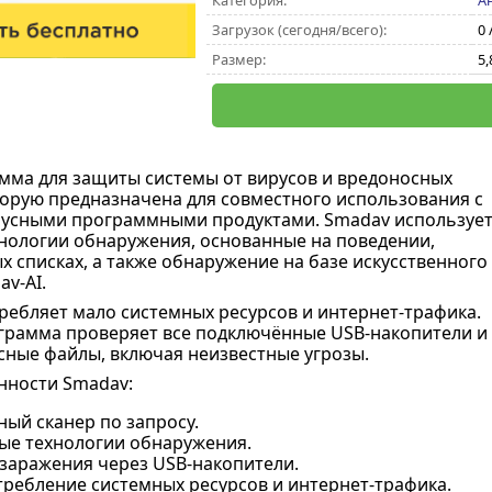
Категория:
А
Загрузок (сегодня/всего):
0 
Размер:
5,
мма для защиты системы от вирусов и вредоносных
орую предназначена для совместного использования с
русными программными продуктами. Smadav используе
нологии обнаружения, основанные на поведении,
х списках, а также обнаружение на базе искусственного
v-AI.
ебляет мало системных ресурсов и интернет-трафика.
грамма проверяет все подключённые USB-накопители и
сные файлы, включая неизвестные угрозы.
нности Smadav:
ый сканер по запросу.
ые технологии обнаружения.
 заражения через USB-накопители.
требление системных ресурсов и интернет-трафика.