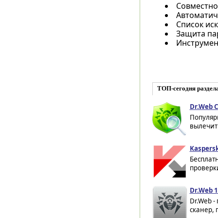
Совместно
Автоматиче
Список иск
Защита пар
Инструмент
ТОП-сегодня раздел
Dr.Web C
Популяр
вылечить
Kaspersk
Бесплат
проверки
Dr.Web 1
Dr.Web -
сканер,