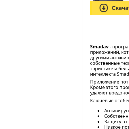
Smadav
- програ
приложений, кот
другими антиви
собственные тех
эвристике и белы
интеллекта Smada
Приложение потр
Кроме этого про
удаляет вредоно
Ключевые особе
Антивирусн
Собственн
Защиту от
Низкое по