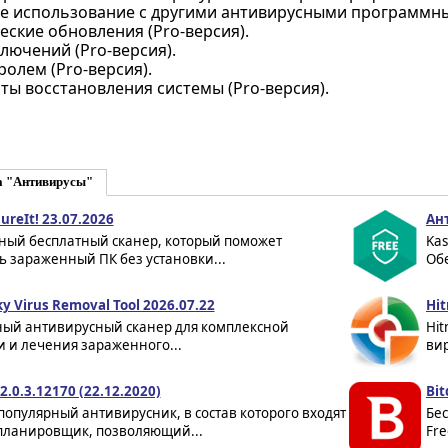
е использование с другими антивирусными программн
ские обновления (Pro-версия).
лючений (Pro-версия).
олем (Pro-версия).
ы восстановления системы (Pro-версия).
а "Антивирусы"
ureIt! 23.07.2026
Ант
ный бесплатный сканер, который поможет
Kas
 зараженный ПК без установки...
Об
y Virus Removal Tool 2026.07.22
Hit
ный антивирусный сканер для комплексной
Hit
 и лечения зараженного...
вир
2.0.3.12170 (22.12.2020)
Bit
 популярный антивирусник, в состав которого входят
Бес
 планировщик, позволяющий...
Fre