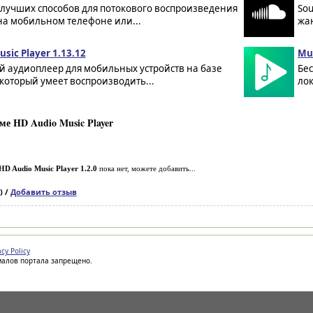
 лучших способов для потокового воспроизведения
So
на мобильном телефоне или...
жа
usic Player 1.13.12
Mus
й аудиоплеер для мобильных устройств на базе
Бе
 который умеет воспроизводить...
лок
е HD Audio Music Player
HD Audio Music Player 1.2.0
пока нет, можете добавить...
) /
Добавить отзыв
acy Policy
иалов портала запрещено.