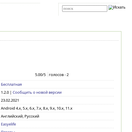
Карта сайта
RSS
Расширенный поиск
5.00
/5
голосов -
2
Бесплатная
1.2.0
|
Сообщить о новой версии
23.02.2021
Android 4.x, 5.x, 6.x, 7.x, 8.x, 9.x, 10.x, 11.x
Английский, Русский
Easyelife