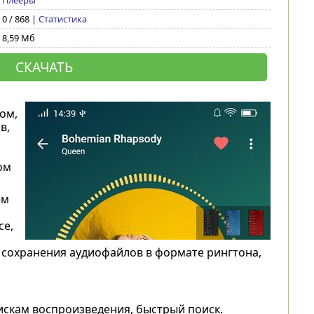
Плееры
0 / 868 |
Статистика
8,59 Мб
СКАЧАТЬ
ом,
в,
ом
ем
ce,
сохранения аудиофайлов в формате рингтона,
искам воспроизведения, быстрый поиск.