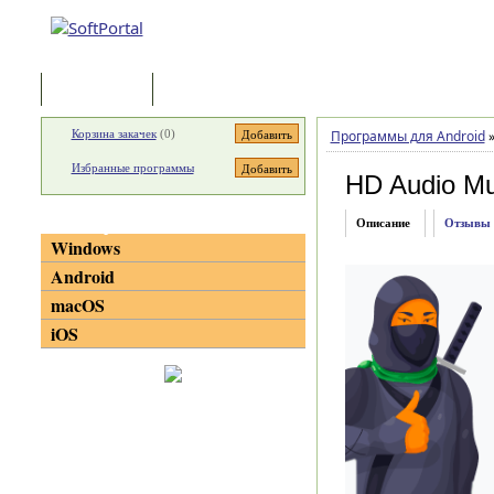
Программы
Статьи
Корзина закачек
(
0
)
Программы для Android
Избранные программы
HD Audio Mu
Категории
Описание
Отзывы
Windows
Android
macOS
iOS