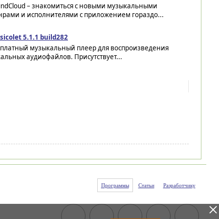
undCloud – знакомиться с новыми музыкальными
нрами и исполнителями с приложением гораздо...
icolet 5.1.1 build282
сплатный музыкальный плеер для воспроизведения
альных аудиофайлов. Присутствует...
Программы
Статьи
Разработчику