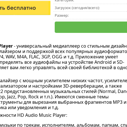
Категория:
Загрузок (сегодня/всего):
Размер:
Player
- универсальный медиаплеер со стильным дизайн
лайзером и поддержкой всех популярных аудиоформато
, WAV, M4A, FLAC, 3GP, OGG и т.д. Приложение умеет
пределять все аудиофайлы на устройстве Android и SD-
ляет вам легко управлять всей своей библиотекой в ​​одн
валайзер с мощным усилителем низких частот, усилител
уализатором и настройками 3D-реверберации, а также
22 предустановленных музыкальных стилей (Normal, Dan
hop, Jazz, Pop, Rock и т.п.). Имеются сменные темы
трументы для вырезания выбранных фрагментов MP3 и 
ка или уведомления и т.д.
ности HD Audio Music Player:
музыки по трекам, исполнителям, альбомам, папкам, сп