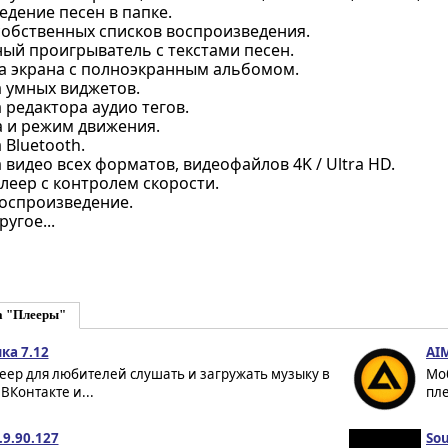
дение песен в папке.
собственных списков воспроизведения.
ый проигрыватель с текстами песен.
а экрана с полноэкранным альбомом.
 умных виджетов.
редактора аудио тегов.
а и режим движения.
Bluetooth.
видео всех форматов, видеофайлов 4K / Ultra HD.
леер с контролем скорости.
оспроизведение.
угое...
а "Плееры"
ка 7.12
AIM
еер для любителей слушать и загружать музыку в
Мо
 ВКонтакте и...
пле
.9.90.127
Sou