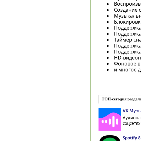
Воспроизве
Создание 
Музыкальн
Блокировк
Поддержка
Поддержка 
Таймер сн
Поддержка 
Поддержка 
HD-видеоп
Фоновое в
и многое др
ТОП-сегодня раздел
VK Музы
Аудиопл
соцсетях
Spotify 8