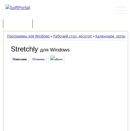
Программы
Статьи
Программы для Windows
»
Рабочий стол, десктоп
»
Календари, органай
Stretchly
для Windows
Описание
Отзывы